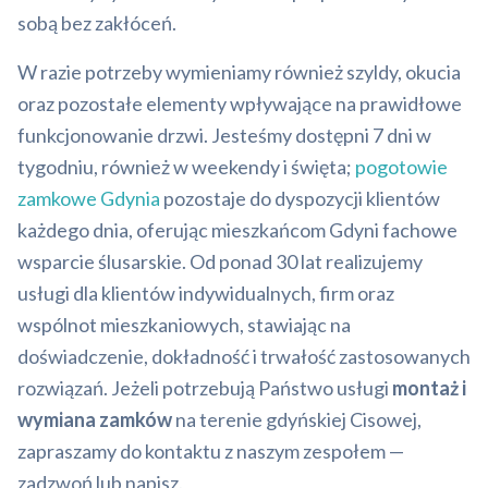
sobą bez zakłóceń.
W razie potrzeby wymieniamy również szyldy, okucia
oraz pozostałe elementy wpływające na prawidłowe
funkcjonowanie drzwi. Jesteśmy dostępni 7 dni w
tygodniu, również w weekendy i święta;
pogotowie
zamkowe Gdynia
pozostaje do dyspozycji klientów
każdego dnia, oferując mieszkańcom Gdyni fachowe
wsparcie ślusarskie. Od ponad 30 lat realizujemy
usługi dla klientów indywidualnych, firm oraz
wspólnot mieszkaniowych, stawiając na
doświadczenie, dokładność i trwałość zastosowanych
rozwiązań. Jeżeli potrzebują Państwo usługi
montaż i
wymiana zamków
na terenie gdyńskiej Cisowej,
zapraszamy do kontaktu z naszym zespołem —
zadzwoń lub napisz.