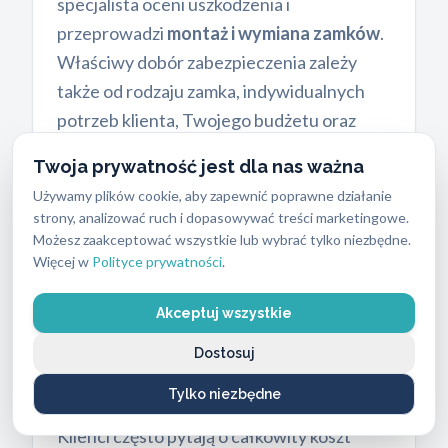
specjalista oceni uszkodzenia i
przeprowadzi
montaż i wymiana zamków
.
Właściwy dobór zabezpieczenia zależy
także od rodzaju zamka, indywidualnych
potrzeb klienta, Twojego budżetu oraz
wymagań polisy ubezpieczeniowej.
Twoja prywatność jest dla nas ważna
Zawsze wozimy ze sobą kilkadziesiąt
Używamy plików cookie, aby zapewnić poprawne działanie
modeli wkładek, aby od ręki dopasować
strony, analizować ruch i dopasowywać treści marketingowe.
odpowiedni produkt do grubości skrzydła
Możesz zaakceptować wszystkie lub wybrać tylko niezbędne.
Więcej w
Polityce prywatności
.
drzwiowego.
Akceptuj wszystkie
Dostosuj
Cennik usług ślusarskich
i
koszty zabezpieczeń
Tylko niezbędne
Klienci często pytają o całkowity koszt