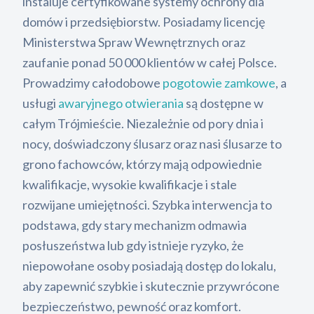
instaluje certyfikowane systemy ochrony dla
domów i przedsiębiorstw. Posiadamy licencję
Ministerstwa Spraw Wewnętrznych oraz
zaufanie ponad 50 000 klientów w całej Polsce.
Prowadzimy całodobowe
pogotowie zamkowe
, a
usługi
awaryjnego otwierania
są dostępne w
całym Trójmieście. Niezależnie od pory dnia i
nocy, doświadczony ślusarz oraz nasi ślusarze to
grono fachowców, którzy mają odpowiednie
kwalifikacje, wysokie kwalifikacje i stale
rozwijane umiejętności. Szybka interwencja to
podstawa, gdy stary mechanizm odmawia
posłuszeństwa lub gdy istnieje ryzyko, że
niepowołane osoby posiadają dostęp do lokalu,
aby zapewnić szybkie i skutecznie przywrócone
bezpieczeństwo, pewność oraz komfort.