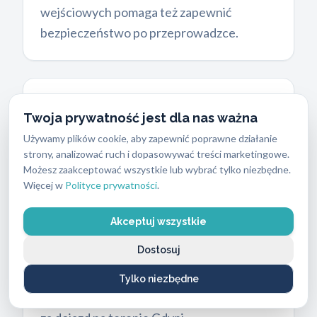
wejściowych pomaga też zapewnić
bezpieczeństwo po przeprowadzce.
Przejrzysty cennik usług
Twoja prywatność jest dla nas ważna
ślusarskich
i koszt materiałów
Używamy plików cookie, aby zapewnić poprawne działanie
Klienci oczekują jasnych warunków
strony, analizować ruch i dopasowywać treści marketingowe.
Możesz zaakceptować wszystkie lub wybrać tylko niezbędne.
finansowych przed rozpoczęciem pracy.
Więcej w
Polityce prywatności
.
Ceny za usługi ślusarskie zaczynają się u
nas od około 250 zł. Nasz cennik dzieli się
Akceptuj wszystkie
na koszty samej usługi ślusarskiej oraz ceny
Dostosuj
materiałów. Stawka za robociznę zależy od
pory dnia, dnia tygodnia oraz rodzaju
Tylko niezbędne
zamka. Nie pobieramy dodatkowych opłat