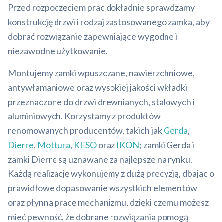
Przed rozpoczęciem prac dokładnie sprawdzamy
konstrukcję drzwi i rodzaj zastosowanego zamka, aby
dobrać rozwiązanie zapewniające wygodne i
niezawodne użytkowanie.
Montujemy zamki wpuszczane, nawierzchniowe,
antywłamaniowe oraz wysokiej jakości wkładki
przeznaczone do drzwi drewnianych, stalowych i
aluminiowych. Korzystamy z produktów
renomowanych producentów, takich jak
Gerda
,
Dierre
,
Mottura
,
KESO
oraz
IKON
; zamki Gerda i
zamki Dierre są uznawane za najlepsze na rynku.
Każdą realizację wykonujemy z dużą precyzją, dbając o
prawidłowe dopasowanie wszystkich elementów
oraz płynną pracę mechanizmu, dzięki czemu możesz
mieć pewność, że dobrane rozwiązania pomogą