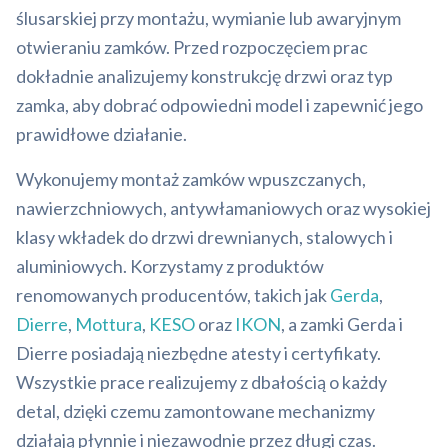
ślusarskiej przy montażu, wymianie lub awaryjnym
otwieraniu zamków. Przed rozpoczęciem prac
dokładnie analizujemy konstrukcję drzwi oraz typ
zamka, aby dobrać odpowiedni model i zapewnić jego
prawidłowe działanie.
Wykonujemy montaż zamków wpuszczanych,
nawierzchniowych, antywłamaniowych oraz wysokiej
klasy wkładek do drzwi drewnianych, stalowych i
aluminiowych. Korzystamy z produktów
renomowanych producentów, takich jak
Gerda
,
Dierre
,
Mottura
,
KESO
oraz
IKON
, a zamki Gerda i
Dierre posiadają niezbędne atesty i certyfikaty.
Wszystkie prace realizujemy z dbałością o każdy
detal, dzięki czemu zamontowane mechanizmy
działają płynnie i niezawodnie przez długi czas.