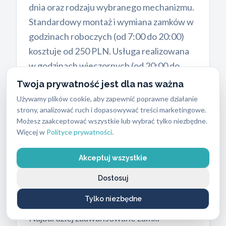
dnia oraz rodzaju wybranego mechanizmu.
Standardowy montaż i wymiana zamków w
godzinach roboczych (od 7:00 do 20:00)
kosztuje od 250 PLN. Usługa realizowana
w godzinach wieczornych (od 20:00 do
23:00) to wydatek rzędu 300 PLN.
Twoja prywatność jest dla nas ważna
Interwencje nocne (od 23:00 do 24:00)
Używamy plików cookie, aby zapewnić poprawne działanie
wyceniamy na 400 PLN.
strony, analizować ruch i dopasowywać treści marketingowe.
Możesz zaakceptować wszystkie lub wybrać tylko niezbędne.
Do kosztów robocizny należy doliczyć cenę
Więcej w
Polityce prywatności
.
materiałów. Wkładki bębenkowe średniej
klasy kosztują od 160 do 420 PLN. Zamki
Akceptuj wszystkie
wielopunktowe, często stosowane w
Dostosuj
drzwiach antywłamaniowych, wiążą się z
Tylko niezbędne
wydatkiem od 500 do 1200 PLN.
Najbardziej zaawansowane zamki