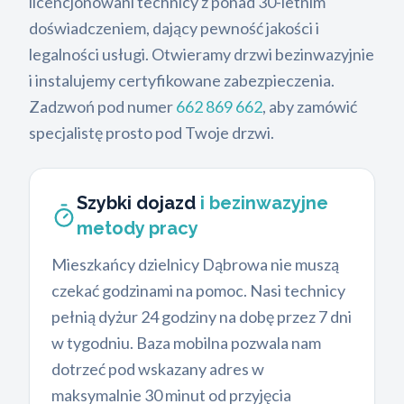
licencjonowani technicy z ponad 30-letnim
doświadczeniem, dający pewność jakości i
legalności usługi. Otwieramy drzwi bezinwazyjnie
i instalujemy certyfikowane zabezpieczenia.
Zadzwoń pod numer
662 869 662
, aby zamówić
specjalistę prosto pod Twoje drzwi.
Szybki dojazd
i bezinwazyjne
metody pracy
Mieszkańcy dzielnicy Dąbrowa nie muszą
czekać godzinami na pomoc. Nasi technicy
pełnią dyżur 24 godziny na dobę przez 7 dni
w tygodniu. Baza mobilna pozwala nam
dotrzeć pod wskazany adres w
maksymalnie 30 minut od przyjęcia