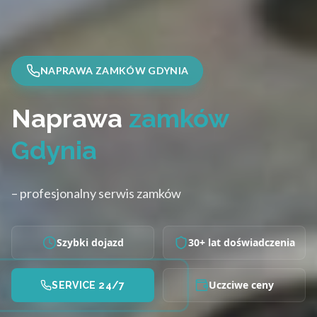
NAPRAWA ZAMKÓW GDYNIA
Naprawa
zamków
Gdynia
– profesjonalny serwis zamków
Szybki dojazd
30+ lat doświadczenia
Uczciwe ceny
SERVICE 24/7