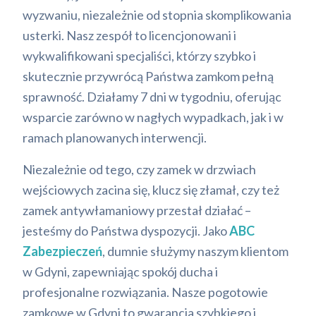
wyzwaniu, niezależnie od stopnia skomplikowania
usterki. Nasz zespół to licencjonowani i
wykwalifikowani specjaliści, którzy szybko i
skutecznie przywrócą Państwa zamkom pełną
sprawność. Działamy 7 dni w tygodniu, oferując
wsparcie zarówno w nagłych wypadkach, jak i w
ramach planowanych interwencji.
Niezależnie od tego, czy zamek w drzwiach
wejściowych zacina się, klucz się złamał, czy też
zamek antywłamaniowy przestał działać –
jesteśmy do Państwa dyspozycji. Jako
ABC
Zabezpieczeń
, dumnie służymy naszym klientom
w Gdyni, zapewniając spokój ducha i
profesjonalne rozwiązania. Nasze pogotowie
zamkowe w Gdyni to gwarancja szybkiego i