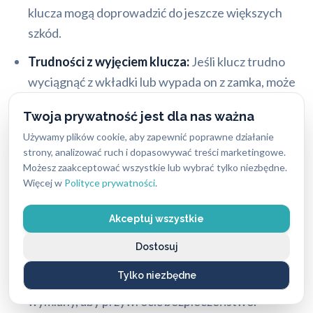
klucza mogą doprowadzić do jeszcze większych
szkód.
Trudności z wyjęciem klucza:
Jeśli klucz trudno
wyciągnąć z wkładki lub wypada on z zamka, może
to wskazywać na problem z mechanizmem
Twoja prywatność jest dla nas ważna
blokującym.
Używamy plików cookie, aby zapewnić poprawne działanie
Zamek działa „na pusto”:
Gdy zamek wydaje się
strony, analizować ruch i dopasowywać treści marketingowe.
Możesz zaakceptować wszystkie lub wybrać tylko niezbędne.
obracać bez oporu, nie blokując ani nie
Więcej w
Polityce prywatności
.
odblokowując drzwi, świadczy to o poważnym
uszkodzeniu wewnętrznych elementów.
Akceptuj wszystkie
Uszkodzenia po próbie włamania:
Wszelkie ślady
Dostosuj
manipulacji lub uszkodzenia zamka po próbie
Tylko niezbędne
włamania wymagają natychmiastowej naprawy lub
wymiany, aby przywrócić bezpieczeństwo.