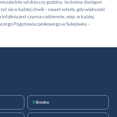
niezależnie od dnia czy godziny. Jesteśmy dostępni
yć się w każdej chwili – nawet wtedy, gdy większość
infolinia jest czynna codziennie, więc w każdej
g naszego Pogotowia zamkowego w Sulejówku –
Bródno