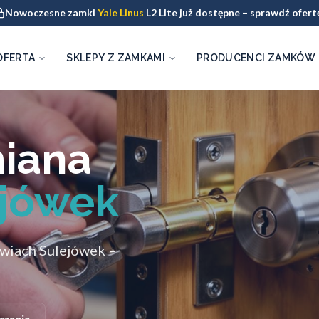
Nowoczesne zamki
Yale Linus
L2 Lite już dostępne – sprawdź ofert
OFERTA
SKLEPY Z ZAMKAMI
PRODUCENCI ZAMKÓW
miana
jówek
zwiach Sulejówek –