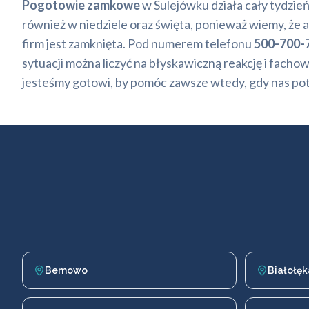
Pogotowie zamkowe
w Sulejówku działa cały tydzień,
również w niedziele oraz święta, ponieważ wiemy, że 
firm jest zamknięta. Pod numerem telefonu
500-700-
sytuacji można liczyć na błyskawiczną reakcję i fac
jesteśmy gotowi, by pomóc zawsze wtedy, gdy nas po
Bemowo
Białołęk