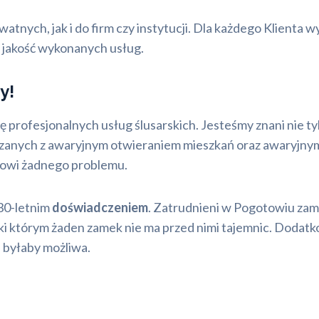
watnych, jak i do firm czy instytucji. Dla każdego Klien
łą jakość wykonanych usług.
y!
ę profesjonalnych usług ślusarskich. Jesteśmy znani nie t
związanych z awaryjnym otwieraniem mieszkań oraz awaryj
nowi żadnego problemu.
30-letnim
doświadczeniem
. Zatrudnieni w Pogotowiu z
ięki którym żaden zamek nie ma przed nimi tajemnic. Doda
e byłaby możliwa.