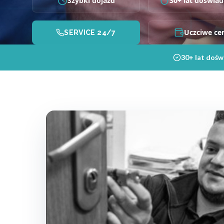
Szybki dojazd
30+ lat doświad
Uczciwe ce
SERVICE 24/7
30+ lat dośw