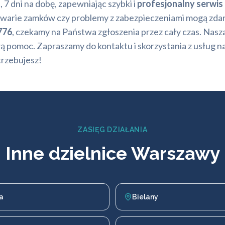
 7 dni na dobę, zapewniając szybki i
profesjonalny serwis
awarie zamków czy problemy z zabezpieczeniami mogą zdarz
776
, czekamy na Państwa zgłoszenia przez cały czas. Nasza 
hową pomoc. Zapraszamy do kontaktu i skorzystania z usłu
trzebujesz!
ZASIĘG DZIAŁANIA
Inne dzielnice Warszawy
a
Bielany