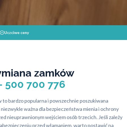
Uczciwe ceny
wymiana zamków
– 500 700 776
 to bardzo popularna i powszechnie poszukiwana
a niezwykle ważna dla bezpieczeństwa mienia i ochrony
rzed nieuprawnionym wejściem osób trzecich. Jeśli zależy
abezpieczeniu przed włamaniem, warto postawić na