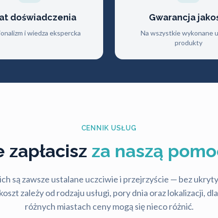
lat doświadczenia
Gwarancja jako
jonalizm i wiedza ekspercka
Na wszystkie wykonane us
produkty
CENNIK USŁUG
le zapłacisz
za naszą pomo
ch są zawsze ustalane uczciwie i przejrzyście — bez ukry
szt zależy od rodzaju usługi, pory dnia oraz lokalizacji, d
różnych miastach ceny mogą się nieco różnić.