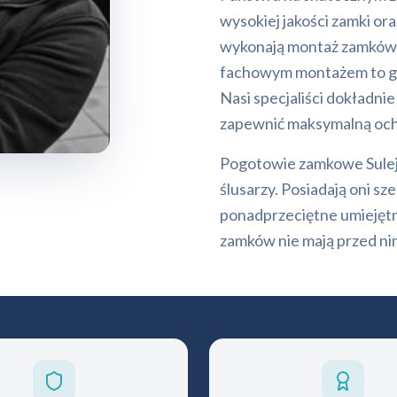
wysokiej jakości zamki or
wykonają montaż zamków.
fachowym montażem to gw
Nasi specjaliści dokładni
zapewnić maksymalną ochr
Pogotowie zamkowe Sulej
ślusarzy. Posiadają oni s
ponadprzeciętne umiejętn
zamków nie mają przed ni