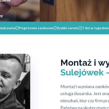
czenia
ny
iadczenia
Pogotowie zamkowe
Szybki serwis
7 dni w tygodniu
Montaż i 
Sulejówek 
Montaż i wymiana zamków
usługa ślusarska. Jest on
mieszkań, biur czy firm p
Państwu na skutecznym z