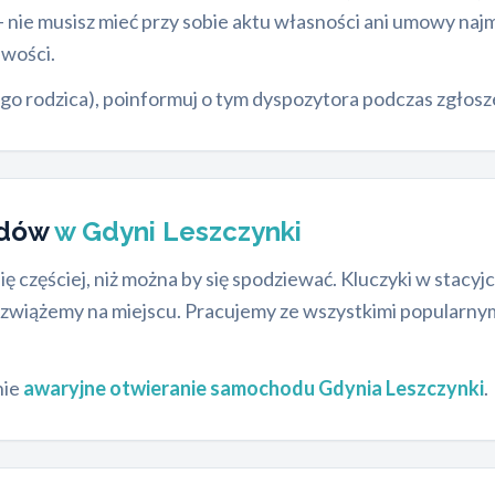
nie musisz mieć przy sobie aktu własności ani umowy na
iwości.
ego rodzica), poinformuj o tym dyspozytora podczas zgłosz
odów
w Gdyni Leszczynki
ię częściej, niż można by się spodziewać. Kluczyki w stac
ozwiążemy na miejscu. Pracujemy ze wszystkimi popularny
nie
awaryjne otwieranie samochodu Gdynia Leszczynki
.