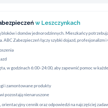
Zabezpieczeń
w Leszczynkach
bą bloków i domów jednorodzinnych. Mieszkańcy potrzebują 
a. ABC Zabezpieczeń łączy szybki dojazd, profesjonalizm i
oszenia
jazd
więta, w godzinach 6:00–24:00, aby zapewnić pomoc w każdej
ugi i zamontowane produkty
zwi pozostają nienaruszone
, orientacyjny cennik oraz odpowiedzi na najczęściej zada