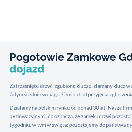
Pogotowie Zamkowe Gdy
dojazd
Zatrzaśnięte drzwi, zgubione klucze, złamany klucz w 
Gdyni średnio w ciągu 30 minut od przyjęcia zgłoszeni
Działamy na polskim rynku od ponad 30 lat. Nasza fir
bezinwazyjnymi, co oznacza, że zamek i drzwi pozosta
tygodniu, w tym w święta; pozostajemy do państwa dys