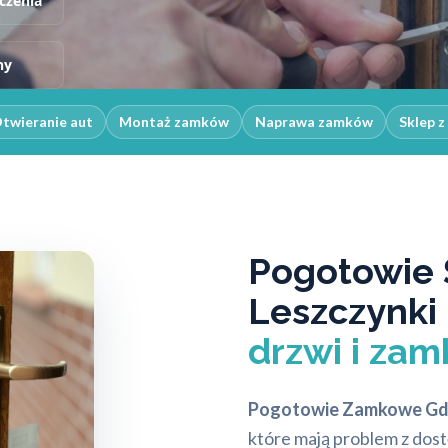
czenia
ny
twieranie aut
Montaż zamków
Naprawa zamków
Sklep 
Pogotowie 
Leszczynki
drzwi i za
Pogotowie Zamkowe Gdy
które mają problem z dos