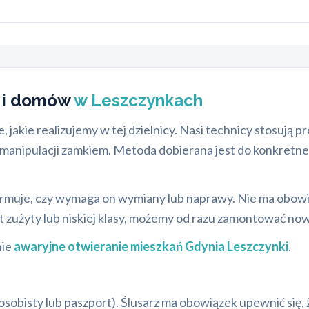
ń i domów
w Leszczynkach
 jakie realizujemy w tej dzielnicy. Nasi technicy stosują p
 manipulacji zamkiem. Metoda dobierana jest do konkretnego
nformuje, czy wymaga on wymiany lub naprawy. Nie ma obo
st zużyty lub niskiej klasy, możemy od razu zamontować no
nie
awaryjne otwieranie mieszkań Gdynia Leszczynki
.
obisty lub paszport). Ślusarz ma obowiązek upewnić się, ż