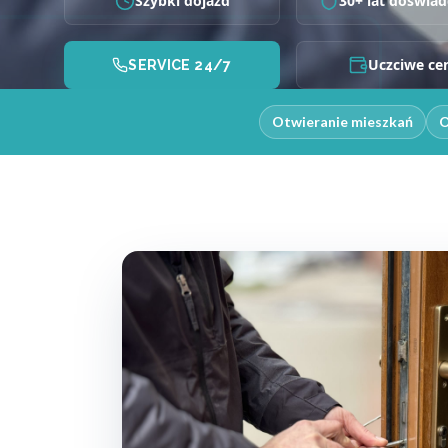
Szybki dojazd
30+ lat doświad
Uczciwe ce
SERVICE 24/7
Otwieranie mieszkań
O