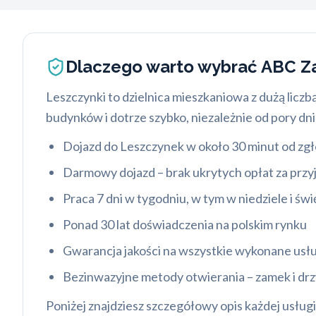
Dlaczego warto wybrać ABC 
Leszczynki to dzielnica mieszkaniowa z dużą licz
budynków i dotrze szybko, niezależnie od pory dni
Dojazd do Leszczynek w około 30 minut od zgł
Darmowy dojazd – brak ukrytych opłat za przy
Praca 7 dni w tygodniu, w tym w niedziele i ś
Ponad 30 lat doświadczenia na polskim rynku
Gwarancja jakości na wszystkie wykonane usł
Bezinwazyjne metody otwierania – zamek i dr
Poniżej znajdziesz szczegółowy opis każdej usługi