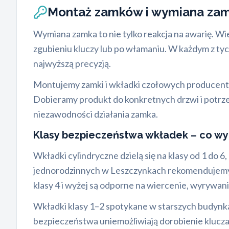
Montaż zamków i wymiana z
Wymiana zamka to nie tylko reakcja na awarię. 
zgubieniu kluczy lub po włamaniu. W każdym z t
najwyższą precyzją.
Montujemy zamki i wkładki czołowych producent
Dobieramy produkt do konkretnych drzwi i potrze
niezawodności działania zamka.
Klasy bezpieczeństwa wkładek – co wy
Wkładki cylindryczne dzielą się na klasy od 1 do
jednorodzinnych w Leszczynkach rekomendujemy min
klasy 4 i wyżej są odporne na wiercenie, wyrywani
Wkładki klasy 1–2 spotykane w starszych budynkac
bezpieczeństwa uniemożliwiają dorobienie klucza 