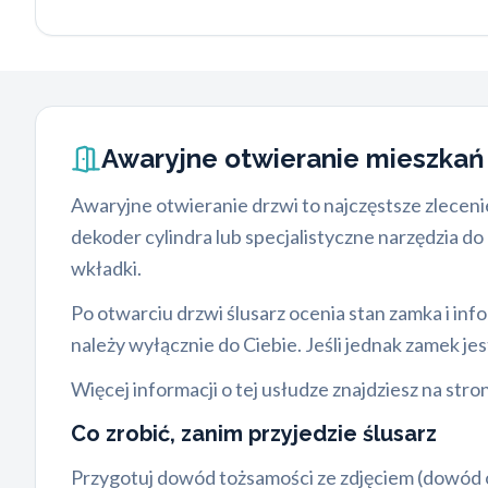
Awaryjne otwieranie mieszka
Awaryjne otwieranie drzwi to najczęstsze zlecenie,
dekoder cylindra lub specjalistyczne narzędzia do
wkładki.
Po otwarciu drzwi ślusarz ocenia stan zamka i i
należy wyłącznie do Ciebie. Jeśli jednak zamek je
Więcej informacji o tej usłudze znajdziesz na stro
Co zrobić, zanim przyjedzie ślusarz
Przygotuj dowód tożsamości ze zdjęciem (dowód os