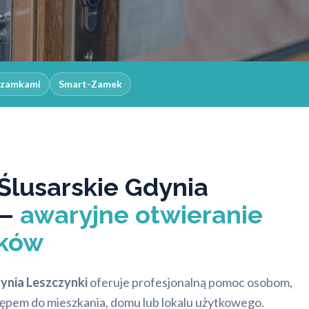
z zamkami
Smart-Zamek
Ślusarskie Gdynia
 –
awaryjne otwieranie
mków
nia Leszczynki
oferuje profesjonalną pomoc osobom,
tępem do mieszkania, domu lub lokalu użytkowego.