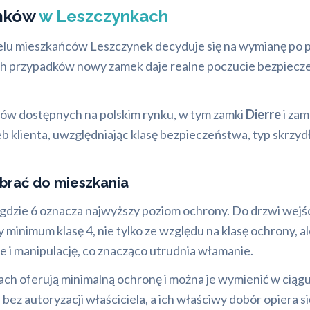
amków
w Leszczynkach
Wielu mieszkańców Leszczynek decyduje się na wymianę po
ych przypadków nowy zamek daje realne poczucie bezpiec
ów dostępnych na polskim rynku, w tym zamki
Dierre
i zam
b klienta, uwzględniając klasę bezpieczeństwa, typ skrzy
brać do mieszkania
 6, gdzie 6 oznacza najwyższy poziom ochrony. Do drzwi we
imum klasę 4, nie tylko ze względu na klasę ochrony, ale
e i manipulację, co znacząco utrudnia włamanie.
h oferują minimalną ochronę i można je wymienić w ciągu j
bez autoryzacji właściciela, a ich właściwy dobór opiera s