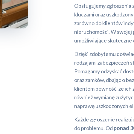
Obsługujemy zgłoszenia z
kluczami oraz uszkodzon
zarówno do klientów indyw
nieruchomości. W swojej 
umożliwiające skuteczne
Dzięki zdobytemu doświad
rodzajami zabezpieczeń 
Pomagamy odzyskać dostę
oraz zamków, dbając o bez
klientom pewność, że ich
również wymianę zużytyc
naprawę uszkodzonych e
Każde zgłoszenie realizuj
do problemu. Od
ponad 30