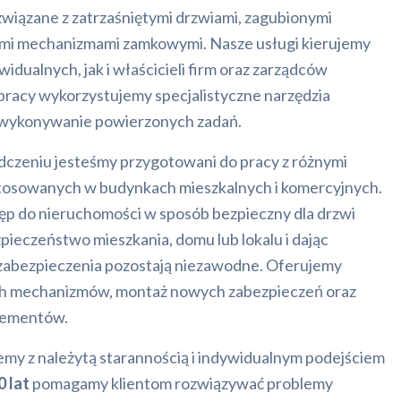
wiązane z zatrzaśniętymi drzwiami, zagubionymi
ymi mechanizmami zamkowymi. Nasze usługi kierujemy
idualnych, jak i właścicieli firm oraz zarządców
pracy wykorzystujemy specjalistyczne narzędzia
 wykonywanie powierzonych zadań.
czeniu jesteśmy przygotowani do pracy z różnymi
stosowanych w budynkach mieszkalnych i komercyjnych.
p do nieruchomości w sposób bezpieczny dla drzwi
pieczeństwo mieszkania, domu lub lokalu i dając
 zabezpieczenia pozostają niezawodne. Oferujemy
h mechanizmów, montaż nowych zabezpieczeń oraz
lementów.
emy z należytą starannością i indywidualnym podejściem
 lat
pomagamy klientom rozwiązywać problemy