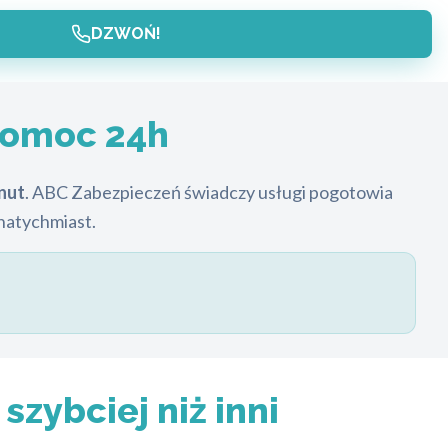
DZWOŃ!
pomoc 24h
nut
. ABC Zabezpieczeń świadczy usługi pogotowia
natychmiast.
zybciej niż inni