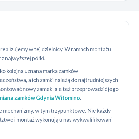
 realizujemy w tej dzielnicy. W ramach montażu
 najwyższej półki.
ako kolejna uznana marka zamków
zeństwa, a ich zamki należą do najtrudniejszych
montować nowy zamek, ale też przeprowadzić jego
ymiana zamków Gdynia Witomino
.
e mechanizmy, w tym trzypunktowe. Nie każdy
dztwo i montaż wykonują u nas wykwalifikowani