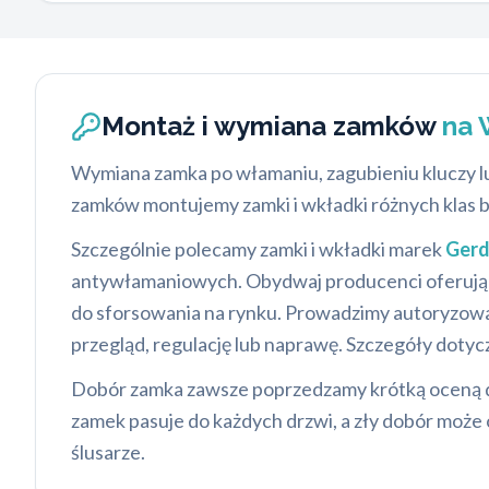
Montaż i wymiana zamków
na 
Wymiana zamka po włamaniu, zagubieniu kluczy lub
zamków montujemy zamki i wkładki różnych klas b
Szczególnie polecamy zamki i wkładki marek
Ger
antywłamaniowych. Obydwaj producenci oferują p
do sforsowania na rynku. Prowadzimy autoryzowa
przegląd, regulację lub naprawę. Szczegóły dotyc
Dobór zamka zawsze poprzedzamy krótką oceną d
zamek pasuje do każdych drzwi, a zły dobór może
ślusarze.