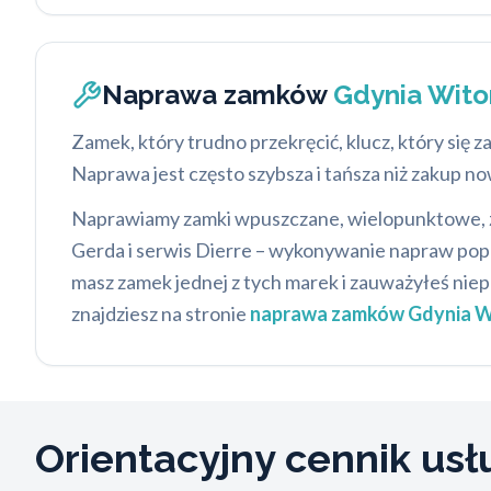
Naprawa zamków
Gdynia Wit
Zamek, który trudno przekręcić, klucz, który się 
Naprawa jest często szybsza i tańsza niż zakup 
Naprawiamy zamki wpuszczane, wielopunktowe, z
Gerda i serwis Dierre – wykonywanie napraw popr
masz zamek jednej z tych marek i zauważyłeś niepr
znajdziesz na stronie
naprawa zamków Gdynia W
Orientacyjny cennik us