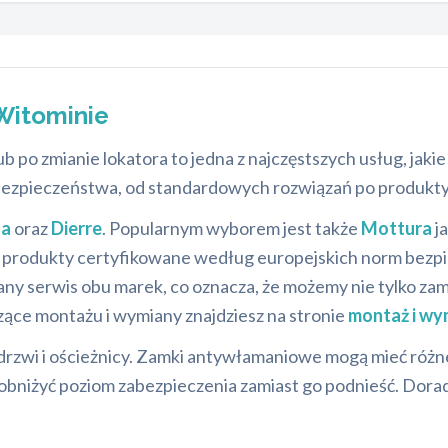
Witominie
 po zmianie lokatora to jedna z najczęstszych usług, jakie
ezpieczeństwa, od standardowych rozwiązań po produkty z
da
oraz
Dierre
. Popularnym wyborem jest także
Mottura
j
rodukty certyfikowane według europejskich norm bezpiec
ny serwis obu marek, co oznacza, że możemy nie tylko za
zące montażu i wymiany znajdziesz na stronie
montaż i w
rzwi i ościeżnicy. Zamki antywłamaniowe mogą mieć różn
 obniżyć poziom zabezpieczenia zamiast go podnieść. Dora