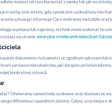
dków możesz od razu korzystać z zamka tak jak wcześniej
jest wyłącznie wtedy, gdy zamek jest uszkodzony mechanic
ocenia sytuację i informuje Cię o wybranej metodzie oraz j
 wymaga wymiany lub naprawy, technik może wykonać tę usł
eczytasz na stronie
awaryjne otwieranie mieszkań Gdyni
ciciela
 okazanie dokumentu tożsamości ze zgodnym adresem lub 
roni zarówno mieszkańców, jak i bezpieczeństwo klienta o
ojej konkretnej sytuacji.
ów
działać? Otwieramy samochody osobowe oraz dostawcze wsz
całego Witomina i sąsiednich dzielnic Gdyni, a na miejsce d