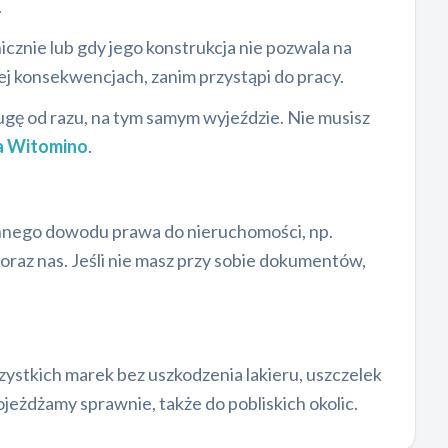
.
znie lub gdy jego konstrukcja nie pozwala na
ej konsekwencjach, zanim przystąpi do pracy.
ugę od razu, na tym samym wyjeździe. Nie musisz
a Witomino
.
innego dowodu prawa do nieruchomości, np.
raz nas. Jeśli nie masz przy sobie dokumentów,
ystkich marek bez uszkodzenia lakieru, uszczelek
ojeżdżamy sprawnie, także do pobliskich okolic.