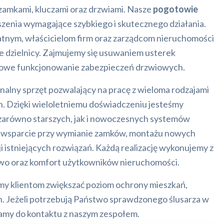
amkami, kluczami oraz drzwiami. Nasze
pogotowie
zenia wymagające szybkiego i skutecznego działania.
ym, właścicielom firm oraz zarządcom nieruchomości
ie dzielnicy. Zajmujemy się usuwaniem usterek
owe funkcjonowanie zabezpieczeń drzwiowych.
alny sprzęt pozwalający na pracę z wieloma rodzajami
Dzięki wieloletniemu doświadczeniu jesteśmy
zarówno starszych, jak i nowoczesnych systemów
 wsparcie przy wymianie zamków, montażu nowych
 istniejących rozwiązań. Każdą realizację wykonujemy z
two oraz komfort użytkowników nieruchomości.
 klientom zwiększać poziom ochrony mieszkań,
h. Jeżeli potrzebują Państwo sprawdzonego ślusarza w
amy do kontaktu z naszym zespołem.