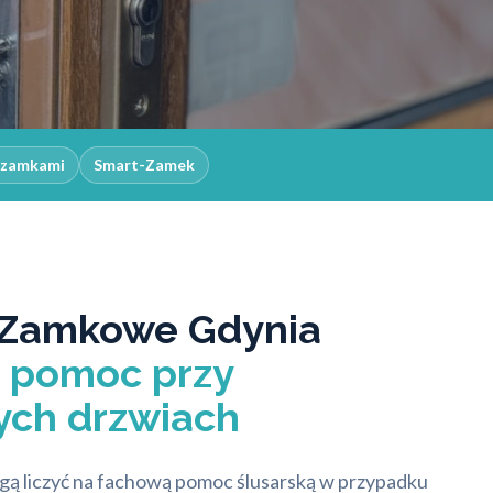
z zamkami
Smart-Zamek
 Zamkowe Gdynia
–
pomoc przy
ych drzwiach
ą liczyć na fachową pomoc ślusarską w przypadku