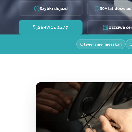
Szybki dojazd
30+ lat doświad
Uczciwe ce
SERVICE 24/7
Otwieranie mieszkań
O