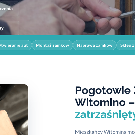
czenia
ny
twieranie aut
Montaż zamków
Naprawa zamków
Sklep 
Pogotowie
Witomino 
zatrzaśnięt
Mieszkańcy Witomina mog