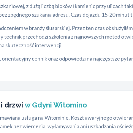
zkaniowej, z dużą liczbą bloków i kamienic przy ulicach t
e bez zbędnego szukania adresu. Czas dojazdu 15-20 minut 
adczeniem w branży ślusarskiej. Przez ten czas obsłużyliśm
dy technik przechodzi szkolenia z najnowszych metod otw
na skuteczność interwencji.
, orientacyjny cennik oraz odpowiedzi na najczęstsze pyta
i drzwi
w Gdyni Witomino
zamawiana usługa na Witominie. Koszt awaryjnego otwieran
amek bez wiercenia, wyłamywania ani uszkadzania ościeżni