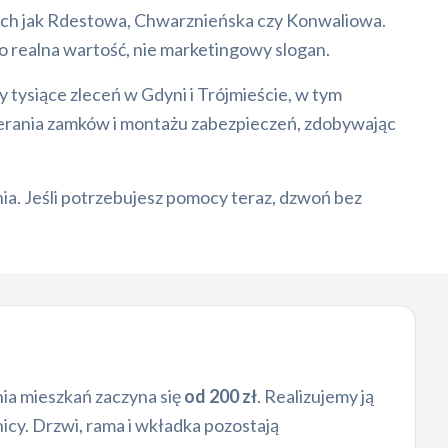
akich jak Rdestowa, Chwarznieńska czy Konwaliowa.
to realna wartość, nie marketingowy slogan.
y tysiące zleceń w Gdyni i Trójmieście, w tym
ierania zamków i montażu zabezpieczeń, zdobywając
nia. Jeśli potrzebujesz pomocy teraz, dzwoń bez
ia mieszkań zaczyna się
od 200 zł
. Realizujemy ją
cy. Drzwi, rama i wkładka pozostają