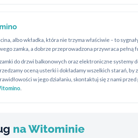
omino
zacina, albo wkładka, która nie trzyma właściwie – to sygn
nowego zamka, a dobrze przeprowadzona przywraca pełną fun
amki do drzwi balkonowych oraz elektroniczne systemy 
zedzamy oceną usterki i dokładamy wszelkich starań, by z
awidłowości w jego działaniu, skontaktuj się z nami przed
itomino
.
ług
na Witominie