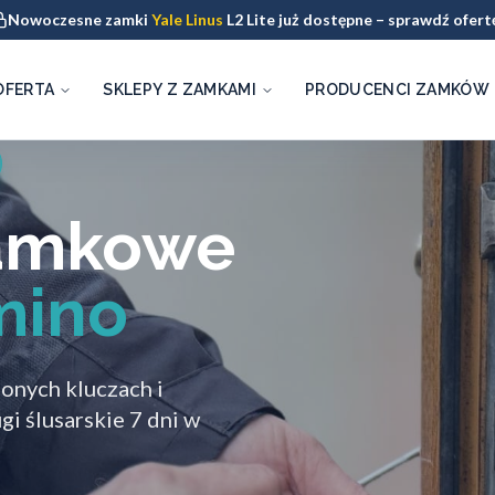
Nowoczesne zamki
Yale Linus
L2 Lite już dostępne – sprawdź ofert
OFERTA
SKLEPY Z ZAMKAMI
PRODUCENCI ZAMKÓW
zamkowe
mino
onych kluczach i
i ślusarskie 7 dni w