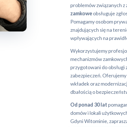
problemów związanych z z
zamkowe
obsługuje zgłos
Pomagamy osobom prywatn
znajdujących się na teren
wpływających na prawidł
Wykorzystujemy profesjon
mechanizmów zamkowych. 
przygotowani do obsługi 
zabezpieczeń. Oferujemy
wkładek oraz modernizacji
dbałością o bezpieczeńs
Od ponad 30 lat
pomagamy
domów i lokali użytkowyc
Gdyni Witominie, zaprasz