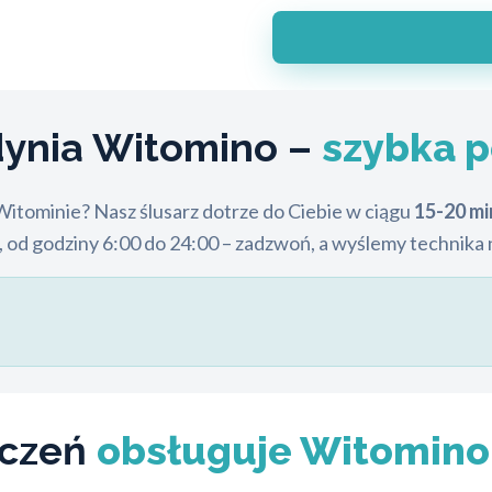
ynia Witomino –
szybka 
 Witominie? Nasz ślusarz dotrze do Ciebie w ciągu
15-20 mi
od godziny 6:00 do 24:00 – zadzwoń, a wyślemy technika 
eczeń
obsługuje Witomino s