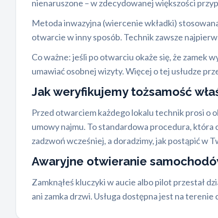
nienaruszone – w zdecydowanej większości przypa
Metoda inwazyjna (wiercenie wkładki) stosowana 
otwarcie w inny sposób. Technik zawsze najpierw 
Co ważne: jeśli po otwarciu okaże się, że zamek
umawiać osobnej wizyty. Więcej o tej usłudze prz
Jak weryfikujemy tożsamość właś
Przed otwarciem każdego lokalu technik prosi o
umowy najmu. To standardowa procedura, która ch
zadzwoń wcześniej, a doradzimy, jak postąpić w Tw
Awaryjne otwieranie samochod
Zamknąłeś kluczyki w aucie albo pilot przestał 
ani zamka drzwi. Usługa dostępna jest na terenie 