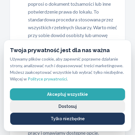
poprosi o dokument tożsamości lub inne
potwierdzenie prawa do lokalu. To
standardowa procedura stosowana przez
wszystkich rzetelnych ślusarzy. Warto mieć
przy sobie dowód osobisty lub umowę
najmu.
Twoja prywatność jest dla nas ważna
Używamy plików cookie, aby zapewnić poprawne działanie
strony, analizować ruch i dopasowywać treści marketingowe.
Bezinwazyjne otwieranie
3
Możesz zaakceptować wszystkie lub wybrać tylko niezbędne.
Stosujemy specjalistyczne narzędzia, które
Więcej w
Polityce prywatności
.
pozwalają otworzyć zamek bez wiercenia i
bez niszczenia drzwi. W zdecydowanej
Akceptuj wszystkie
większości przypadków drzwi otwieramy
Dostosuj
bez żadnych uszkodzeń. Jeśli stan zamka
uniemożliwia bezinwazyjne otwarcie,
Tylko niezbędne
informujemy o tym przed przystąpieniem do
pracy i omawiamy dostępne opcje.