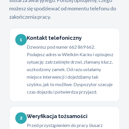
ślusarza awaryjnego. Poniżej opisujemy, czego
możesz się spodziewać od momentu telefonu do
zakończenia pracy.
Kontakt telefoniczny
1
Dzwonisz pod numer 662 869 662.
Podajesz adres w Wielkim Kacku i opisujesz
sytuację: zatrzaśnięte drzwi, złamany klucz,
uszkodzony zamek. Od razu ustalamy
miejsce interwencji i dojeżdżamy tak
szybko, jak to możliwe. Dyspozytor szacuje
czas dojazdu i potwierdza przyjazd.
Weryfikacja tożsamości
2
Przed przystąpieniem do pracy ślusarz