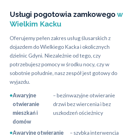
Usługi pogotowia zamkowego
w
Wielkim Kacku
Oferujemy pełen zakres usług ślusarskich z
dojazdem do Wielkiego Kacka i okolicznych
dzielnic Gdyni. Niezależnie od tego, czy
potrzebujesz pomocy w środku nocy, czy w
sobotnie południe, nasz zespół jest gotowy do
wyjazdu.
•
Awaryjne
– bezinwazyjne otwieranie
otwieranie
drzwi bez wiercenia i bez
mieszkań i
uszkodzeń ościeżnicy
domów
•
Awaryjne otwieranie
– szybka interwencja