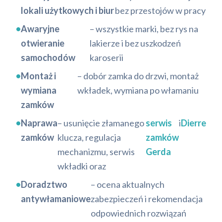
lokali użytkowych i biur
bez przestojów w pracy
•
Awaryjne
– wszystkie marki, bez rys na
otwieranie
lakierze i bez uszkodzeń
samochodów
karoserii
•
Montaż i
– dobór zamka do drzwi, montaż
wymiana
wkładek, wymiana po włamaniu
zamków
•
Naprawa
– usunięcie złamanego
serwis
i
Dierre
zamków
klucza, regulacja
zamków
mechanizmu, serwis
Gerda
wkładki oraz
•
Doradztwo
– ocena aktualnych
antywłamaniowe
zabezpieczeń i rekomendacja
odpowiednich rozwiązań