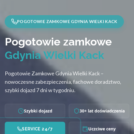
POGOTOWIE ZAMKOWE GDYNIA WIELKI KACK
Pogotowie zamkowe
Gdynia Wielki Kack
Pogotowie Zamkowe Gdynia Wielki Kack –
nowoczesne zabezpieczenia, fachowe doradztwo,
szybki dojazd 7 dni w tygodniu.
Szybki dojazd
30+ lat doświadczenia
Uczciwe ceny
SERVICE 24/7