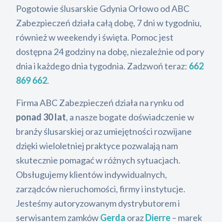
Pogotowie ślusarskie Gdynia Orłowo od ABC
Zabezpieczeń działa całą dobę, 7 dni w tygodniu,
również w weekendy i święta. Pomoc jest
dostępna 24 godziny na dobę, niezależnie od pory
dnia i każdego dnia tygodnia. Zadzwoń teraz:
662
869 662
.
Firma ABC Zabezpieczeń działa na rynku od
ponad 30 lat
, a nasze bogate doświadczenie w
branży ślusarskiej oraz umiejętności rozwijane
dzięki wieloletniej praktyce pozwalają nam
skutecznie pomagać w różnych sytuacjach.
Obsługujemy klientów indywidualnych,
zarządców nieruchomości, firmy i instytucje.
Jesteśmy autoryzowanym dystrybutorem i
serwisantem zamków
Gerda
oraz
Dierre
– marek