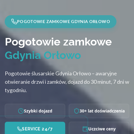
POGOTOWIE ZAMKOWE GDYNIA ORŁOWO
Pogotowie zamkowe
Gdynia Orłowo
Pogotowie ślusarskie Gdynia Orłowo – awaryjne
otwieranie drzwi i zamków, dojazd do 30 minut, 7 dni w
tygodniu.
Szybki dojazd
30+ lat doświadczenia
Uczciwe ceny
SERVICE 24/7