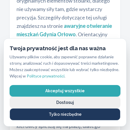
oryginalnych elementów stolarki, dlatego
nie używamy siły tam, gdzie wystarczy
precyzja. Szczegóły dotyczące tej usługi
znajdziesz na stronie
awaryjne otwieranie
mieszkań Gdynia Orłowo
. Orientacyjny
koszt awaryjnego otwierania mieszkań w
Twoja prywatność jest dla nas ważna
standardowych godzinach wynosi od 200
Używamy plików cookie, aby zapewnić poprawne działanie
do 250 zł.
strony, analizować ruch i dopasowywać treści marketingowe.
Możesz zaakceptować wszystkie lub wybrać tylko niezbędne.
Więcej w
Polityce prywatności
.
Awaryjne otwieranie
Akceptuj wszystkie
samochodów
Dostosuj
Zatrzaśnięte klucze w aucie to częsty
Tylko niezbędne
problem, szczególnie w sezonie letnim, gdy
kierowcy spieszą się na plażę, dlatego