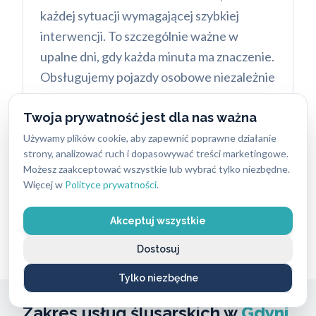
każdej sytuacji wymagającej szybkiej
interwencji. To szczególnie ważne w
upalne dni, gdy każda minuta ma znaczenie.
Obsługujemy pojazdy osobowe niezależnie
od marki. Nasi ślusarze są w stanie
Twoja prywatność jest dla nas ważna
otworzyć większość nowoczesnych
zamków.
Używamy plików cookie, aby zapewnić poprawne działanie
strony, analizować ruch i dopasowywać treści marketingowe.
Niezależnie od scenariusza, awaryjne
Możesz zaakceptować wszystkie lub wybrać tylko niezbędne.
Więcej w
Polityce prywatności
.
otwieranie mieszkań w Redłowie
realizujemy z gwarancją braku uszkodzeń
Akceptuj wszystkie
zamka i drzwi.
Dostosuj
Tylko niezbędne
Zakres usług ślusarskich w
Gdyni