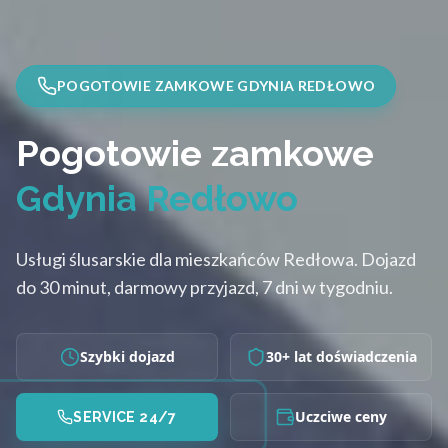
POGOTOWIE ZAMKOWE GDYNIA REDŁOWO
Pogotowie zamkowe
Gdynia Redłowo
Usługi ślusarskie dla mieszkańców Redłowa. Dojazd
do 30 minut, darmowy przyjazd, 7 dni w tygodniu.
Szybki dojazd
30+ lat doświadczenia
Uczciwe ceny
SERVICE 24/7