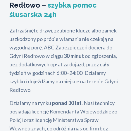
Redłowo –
szybka pomoc
ślusarska 24h
Zatrzaśnięte drzwi, zgubione klucze albo zamek
uszkodzony po próbie włamania nie czekają na
wygodną porę. ABC Zabezpieczeń dociera do
Gdyni Redłowo w ciągu
30 minut
od zgłoszenia,
bez dodatkowych opłat za dojazd, przez cały
tydzień w godzinach 6:00–24:00. Działamy
szybko i dojeżdżamy na miejsce na terenie Gdyni
Redłowo.
Działamy na rynku
ponad 30 lat
. Nasi technicy
posiadają licencję Komendanta Wojewódzkiego
Policji oraz licencję Ministerstwa Spraw
Wewnętrznych, co odróżnia nas od firm bez