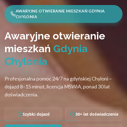
AWARYJNE OTWIERANIE MIESZKAŃ GDYNIA
CHYLONIA
Awaryjne otwieranie
mieszkań
Gdynia
Chylonia
Profesjonalna pomoc 24/7 na gdyńskiej Chyloni –
dojazd 8–15 minut, licencja MSWiA, ponad 30 lat
doświadczenia.
Szybki dojazd
30+ lat doświadczenia