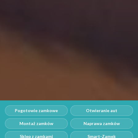
Pogotowie zamkowe
Otwieranie aut
Montaż zamków
Naprawa zamków
Sklep z zamkami
Smart-Zamek