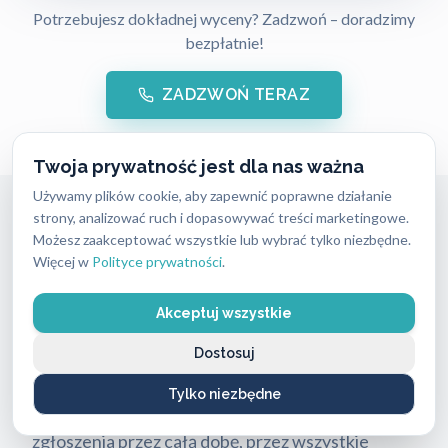
Potrzebujesz dokładnej wyceny? Zadzwoń – doradzimy
bezpłatnie!
ZADZWOŃ TERAZ
Twoja prywatność jest dla nas ważna
Używamy plików cookie, aby zapewnić poprawne działanie
Awaryjne otwieranie mieszkań
strony, analizować ruch i dopasowywać treści marketingowe.
Możesz zaakceptować wszystkie lub wybrać tylko niezbędne.
Gdynia Chylonia
Więcej w
Polityce prywatności
.
Potrzebujesz pomocy? Zadzwoń 24/7:
Akceptuj wszystkie
662 869 662
. Dojazd na Chylonię w
8–15 minut
.
Dostosuj
Zatrzaśnięte drzwi wymagają natychmiastowej
Tylko niezbędne
reakcji. Nasz dyżurny ślusarz przyjmuje
zgłoszenia przez całą dobę, przez wszystkie