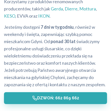
Korzystamy z produktów renomowanych
producentów, takich jak
Gerda
,
Dierre
,
Mottura
,
KESO
, EVVA oraz
IKON
.
Jesteśmy dostępni
7 dni w tygodniu
, również w
weekendy i święta, zapewniając szybką pomoc
mieszkańcom Gdyni. Od
ponad 30 lat
świadczymy
profesjonalne usługi ślusarskie, co dzięki
wieloletniemu doświadczeniu przekłada się na
bezpieczeństwo oraz komfort naszych klientów.
Jeżeli potrzebują Państwo awaryjnego otwarcia
mieszkania na gdyńskiej Chyloni, zachęcamy do
zapoznania się z ofertą i kontaktu z naszym zespołem.
DZWOŃ: 662 869 662