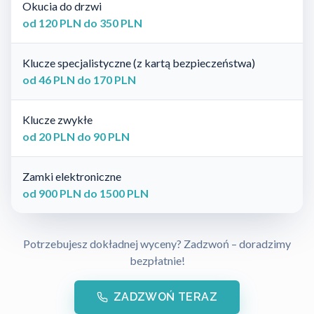
Okucia do drzwi
od 120 PLN do 350 PLN
Klucze specjalistyczne (z kartą bezpieczeństwa)
od 46 PLN do 170 PLN
Klucze zwykłe
od 20 PLN do 90 PLN
Zamki elektroniczne
od 900 PLN do 1500 PLN
Potrzebujesz dokładnej wyceny? Zadzwoń – doradzimy
bezpłatnie!
ZADZWOŃ TERAZ