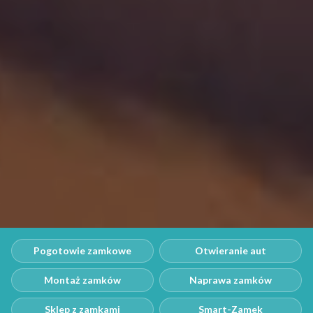
Pogotowie zamkowe
Otwieranie aut
Montaż zamków
Naprawa zamków
Sklep z zamkami
Smart-Zamek