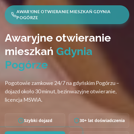
AWARYJNE OTWIERANIE MIESZKAŃ GDYNIA
POGÓRZE
Awaryjne otwieranie
mieszkań
Gdynia
Pogórze
Pogotowie zamkowe 24/7 na gdyńskim Pogórzu –
dojazd około 30 minut, bezinwazyjne otwieranie,
licencja MSWiA.
Szybki dojazd
30+ lat doświadczenia