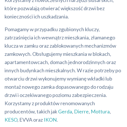
Korzystamy z nowoczesnych narzędzi ślusarskich,
które pozwalają otwierać większość drzwi bez
konieczności ich uszkadzania.
Pomagamy w przypadku zgubionych kluczy,
zatrzaśnięcia ich wewnątrz mieszkania, złamanego
klucza w zamku oraz zablokowanych mechanizmów
zamkowych. Obsługujemy mieszkania w blokach,
apartamentowcach, domach jednorodzinnych oraz
innych budynkach mieszkalnych. W razie potrzeby po
otwarciu drzwi wykonujemy wymianę wkładki lub
montaż nowego zamka dopasowanego do rodzaju
drzwi i oczekiwanego poziomu zabezpieczenia.
Korzystamy z produktów renomowanych
producentów, takich jak
Gerda
,
Dierre
,
Mottura
,
KESO
, EVVA oraz
IKON
.