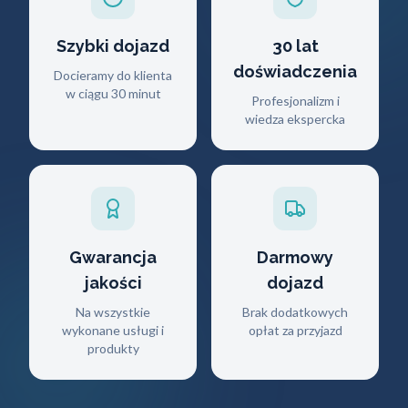
Szybki dojazd
30 lat
doświadczenia
Docieramy do klienta
w ciągu 30 minut
Profesjonalizm i
wiedza ekspercka
Gwarancja
Darmowy
jakości
dojazd
Na wszystkie
Brak dodatkowych
wykonane usługi i
opłat za przyjazd
produkty