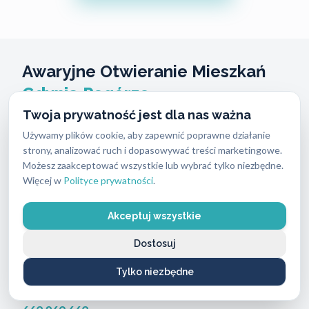
Awaryjne Otwieranie Mieszkań
Gdynia Pogórze
Twoja prywatność jest dla nas ważna
Zatrzaśnięte drzwi lub zgubione klucze wymagają
Używamy plików cookie, aby zapewnić poprawne działanie
natychmiastowej interwencji. Jako
strony, analizować ruch i dopasowywać treści marketingowe.
Możesz zaakceptować wszystkie lub wybrać tylko niezbędne.
licencjonowani technicy z
ABC Zabezpieczeń
Więcej w
Polityce prywatności
.
docieramy na miejsce w około 30 minut.
Wykonujemy profesjonalne
awaryjne otwieranie
Akceptuj wszystkie
mieszkań Gdynia Pogórze
przez całą dobę.
Dostosuj
Naszym celem jest przywrócenie dostępu do
lokalu bez uszkadzania ościeżnicy i skrzydła
Tylko niezbędne
drzwiowego. Zadzwoń pod całodobowy numer