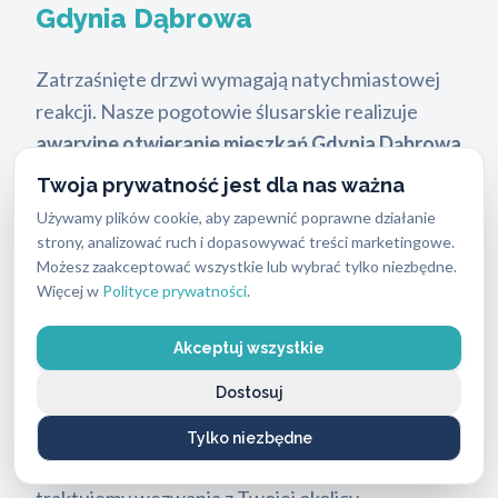
Gdynia Dąbrowa
Zatrzaśnięte drzwi wymagają natychmiastowej
reakcji. Nasze pogotowie ślusarskie realizuje
awaryjne otwieranie mieszkań Gdynia Dąbrowa
w czasie do
30 minut
od przyjęcia zgłoszenia.
Twoja prywatność jest dla nas ważna
Wystarczy zadzwonić pod całodobowy numer
Używamy plików cookie, aby zapewnić poprawne działanie
662 869 662
. Nie musisz czekać do rana na
strony, analizować ruch i dopasowywać treści marketingowe.
Możesz zaakceptować wszystkie lub wybrać tylko niezbędne.
pomoc.
ABC Zabezpieczeń
to zespół
Więcej w
Polityce prywatności
.
licencjonowanych techników, którzy otwierają
zamki bez uszkodzeń skrzydła drzwiowego.
Akceptuj wszystkie
Działamy szybko, legalnie i z zachowaniem
Dostosuj
najwyższych standardów bezpieczeństwa.
Wiemy, jak stresująca jest utrata dostępu do
Tylko niezbędne
własnego domu, dlatego priorytetowo