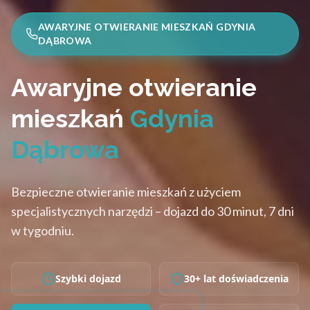
AWARYJNE OTWIERANIE MIESZKAŃ GDYNIA
DĄBROWA
Awaryjne otwieranie
mieszkań
Gdynia
Dąbrowa
Bezpieczne otwieranie mieszkań z użyciem
specjalistycznych narzędzi – dojazd do 30 minut, 7 dni
w tygodniu.
Szybki dojazd
30+ lat doświadczenia