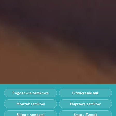
Pogotowie zamkowe
Otwieranie aut
Montaż zamków
Naprawa zamków
Sklep z zamkami
Smart-Zamek