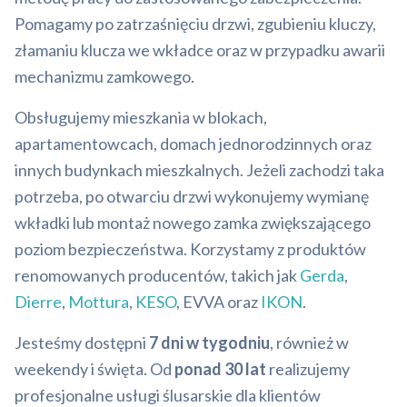
Pomagamy po zatrzaśnięciu drzwi, zgubieniu kluczy,
złamaniu klucza we wkładce oraz w przypadku awarii
mechanizmu zamkowego.
Obsługujemy mieszkania w blokach,
apartamentowcach, domach jednorodzinnych oraz
innych budynkach mieszkalnych. Jeżeli zachodzi taka
potrzeba, po otwarciu drzwi wykonujemy wymianę
wkładki lub montaż nowego zamka zwiększającego
poziom bezpieczeństwa. Korzystamy z produktów
renomowanych producentów, takich jak
Gerda
,
Dierre
,
Mottura
,
KESO
, EVVA oraz
IKON
.
Jesteśmy dostępni
7 dni w tygodniu
, również w
weekendy i święta. Od
ponad 30 lat
realizujemy
profesjonalne usługi ślusarskie dla klientów