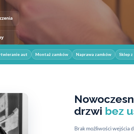
czenia
ny
twieranie aut
Montaż zamków
Naprawa zamków
Sklep 
Nowoczesne
drzwi
bez 
Brak możliwości wejścia 