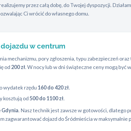
realizujemy przez całą dobę, do Twojej dyspozycji. Działam
pozwalając Ci wrócić do własnego domu.
s dojazdu w centrum
ia mechanizmu, pory zgłoszenia, typu zabezpieczeń oraz typ
ię od
200 zł
. W nocy lub w dni świąteczne ceny mogą być 
to wydatek rzędu
160 do 420 zł
.
 kosztują od
500 do 1100 zł
.
 Gdynia
. Nasz technik jest zawsze w gotowości, dlatego 
 nam zagwarantować dojazd do Śródmieścia w maksymalnie p