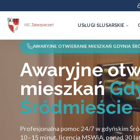
USŁUGI ŚLUSARSKIE
AWARYJNE OTWIERANIE MIESZKAŃ GDYNIA ŚR
Awaryjne otw
mieszkań
Gd
Śródmieście
Profesjonalna pomoc 24/7 w gdyńskim Śró
10–15 minut, licencja MSWiA, ponad 30 la