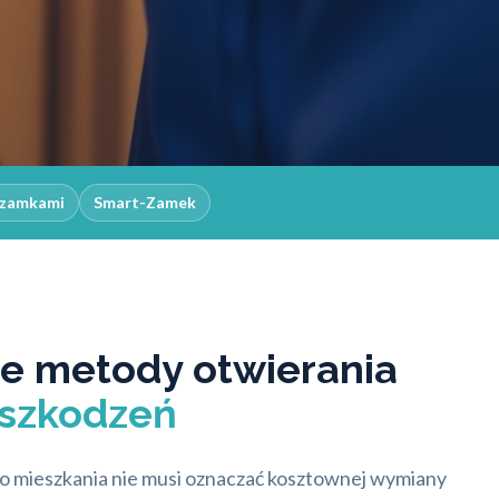
z zamkami
Smart-Zamek
 metody otwierania
uszkodzeń
do mieszkania nie musi oznaczać kosztownej wymiany