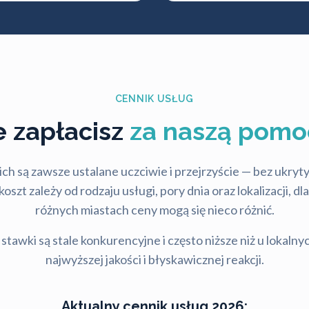
CENNIK USŁUG
le zapłacisz
za naszą pomo
ch są zawsze ustalane uczciwie i przejrzyście — bez ukry
szt zależy od rodzaju usługi, pory dnia oraz lokalizacji, d
różnych miastach ceny mogą się nieco różnić.
stawki są stale konkurencyjne i często niższe niż u lokalny
najwyższej jakości i błyskawicznej reakcji.
Aktualny cennik usług 2026: