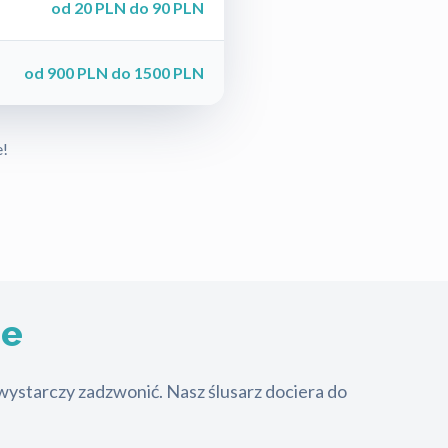
od 20 PLN do 90 PLN
od 900 PLN do 1500 PLN
e!
ie
ystarczy zadzwonić. Nasz ślusarz dociera do