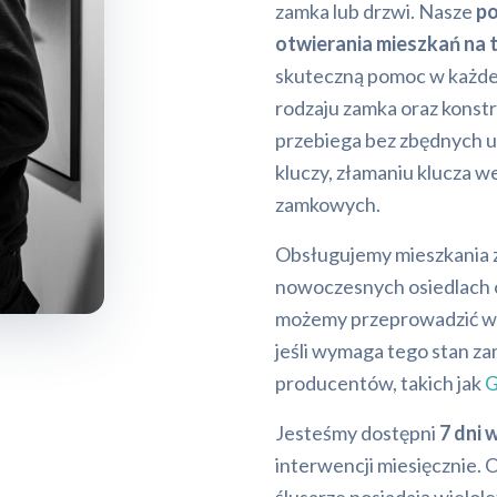
zamka lub drzwi. Nasze
p
otwierania mieszkań na 
skuteczną pomoc w każdej
rodzaju zamka oraz konstr
przebiega bez zbędnych u
kluczy, złamaniu klucza 
zamkowych.
Obsługujemy mieszkania 
nowoczesnych osiedlach o
możemy przeprowadzić wy
jeśli wymaga tego stan 
producentów, takich jak
G
Jesteśmy dostępni
7 dni 
interwencji miesięcznie. 