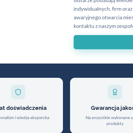
ślusarze posiadają wielol
indywidualnych, firm ora
awaryjnego otwarcia mies
kontaktu z naszym zespołe
lat doświadczenia
Gwarancja jako
jonalizm i wiedza ekspercka
Na wszystkie wykonane us
produkty