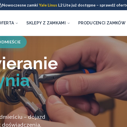
Nowoczesne zamki
Yale Linus
L2 Lite już dostępne – sprawdź ofert
OFERTA
SKLEPY Z ZAMKAMI
PRODUCENCI ZAMKÓW
ÓDMIEŚCIE
ieranie
ynia
dmieściu – dojazd
t doświadczenia.