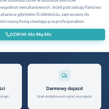
etnie doświadczenie w obsłudze klientów
z wspólnot mieszkaniowych. Jeżeli potrzebują Państwo
zkania w gdyńskim Śródmieściu, zapraszamy do
m i naszą firmą stawiającą na profesjonalizm.
DZWOŃ: 662 869 662
ści
Darmowy dojazd
ługi i
Brak dodatkowych opłat za przyjazd