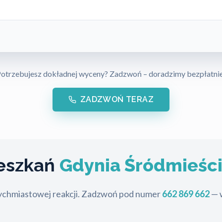
otrzebujesz dokładnej wyceny? Zadzwoń – doradzimy bezpłatni
ZADZWOŃ TERAZ
ieszkań
Gdynia Śródmieśc
tychmiastowej reakcji. Zadzwoń pod numer
662 869 662
— w