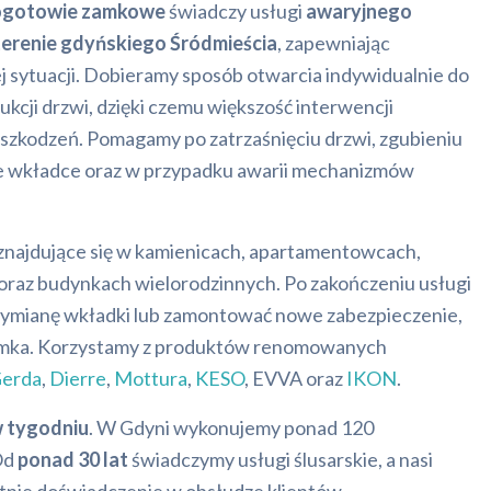
ogotowie zamkowe
świadczy usługi
awaryjnego
terenie gdyńskiego Śródmieścia
, zapewniając
 sytuacji. Dobieramy sposób otwarcia indywidualnie do
ukcji drzwi, dzięki czemu większość interwencji
szkodzeń. Pomagamy po zatrzaśnięciu drzwi, zgubieniu
we wkładce oraz w przypadku awarii mechanizmów
znajdujące się w kamienicach, apartamentowcach,
raz budynkach wielorodzinnych. Po zakończeniu usługi
mianę wkładki lub zamontować nowe zabezpieczenie,
zamka. Korzystamy z produktów renomowanych
erda
,
Dierre
,
Mottura
,
KESO
, EVVA oraz
IKON
.
w tygodniu
. W Gdyni wykonujemy ponad 120
Od
ponad 30 lat
świadczymy usługi ślusarskie, a nasi