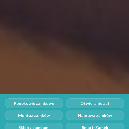
Pogotowie zamkowe
Otwieranie aut
Montaż zamków
Naprawa zamków
Sklep z zamkami
Smart-Zamek