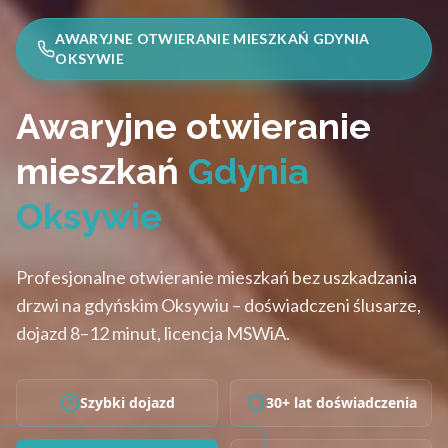
AWARYJNE OTWIERANIE MIESZKAŃ GDYNIA
OKSYWIE
Awaryjne otwieranie
mieszkań
Gdynia
Oksywie
Profesjonalne otwieranie mieszkań bez uszkadzania
drzwi na gdyńskim Oksywiu – doświadczeni ślusarze,
dojazd 8–12 minut, licencja MSWiA.
Szybki dojazd
30+ lat doświadczenia