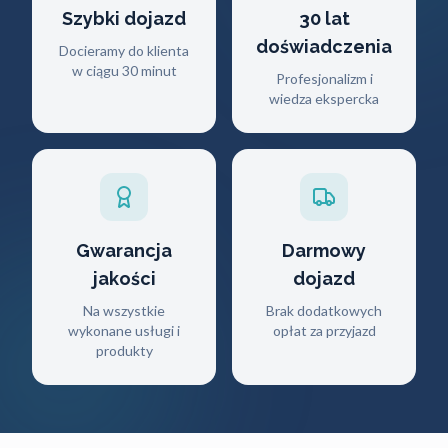
Szybki dojazd
30 lat
doświadczenia
Docieramy do klienta
w ciągu 30 minut
Profesjonalizm i
wiedza ekspercka
Gwarancja
Darmowy
jakości
dojazd
Na wszystkie
Brak dodatkowych
wykonane usługi i
opłat za przyjazd
produkty