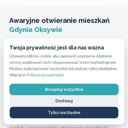
Awaryjne otwieranie mieszkań
Gdynia Oksywie
Zatrzaśnięte drzwi lub zgubione klucze wymagają
Twoja prywatność jest dla nas ważna
natychmiastowej interwencji specjalisty. Nasi
Używamy plików cookie, aby zapewnić poprawne działanie
technicy docierają na miejsce w czasie od 8 do 12
strony, analizować ruch i dopasowywać treści marketingowe.
Możesz zaakceptować wszystkie lub wybrać tylko niezbędne.
minut w Gdyni, aby przywrócić Ci dostęp do
Więcej w
Polityce prywatności
.
własnego domu. Jako licencjonowane
Pogotowie Zamkowe Gdynia Oksywie
,
ABC
Akceptuj wszystkie
Zabezpieczeń
działa także jako pogotowie
Dostosuj
ślusarskie i oferuje usługi ślusarskie oparte na
wieloletnim doświadczeniu i nowoczesnych
Tylko niezbędne
narzędziach, obejmujące również otwieranie