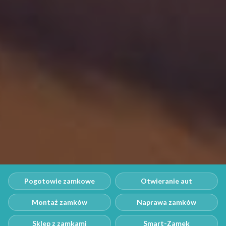
Pogotowie zamkowe
Otwieranie aut
Montaż zamków
Naprawa zamków
Sklep z zamkami
Smart-Zamek