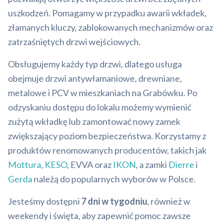
uszkodzeń. Pomagamy w przypadku awarii wkładek,
złamanych kluczy, zablokowanych mechanizmów oraz
zatrzaśniętych drzwi wejściowych.
Obsługujemy każdy typ drzwi, dlatego usługa
obejmuje drzwi antywłamaniowe, drewniane,
metalowe i PCV w mieszkaniach na Grabówku. Po
odzyskaniu dostępu do lokalu możemy wymienić
zużytą wkładkę lub zamontować nowy zamek
zwiększający poziom bezpieczeństwa. Korzystamy z
produktów renomowanych producentów, takich jak
Mottura
,
KESO
, EVVA oraz
IKON
, a zamki
Dierre
i
Gerda
należą do popularnych wyborów w Polsce.
Jesteśmy dostępni
7 dni w tygodniu
, również w
weekendy i święta, aby zapewnić pomoc zawsze