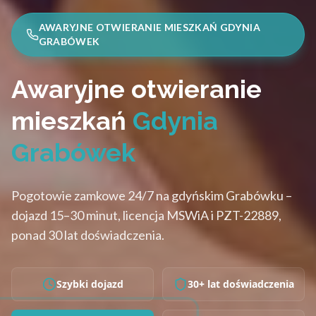
AWARYJNE OTWIERANIE MIESZKAŃ GDYNIA
GRABÓWEK
Awaryjne otwieranie
mieszkań
Gdynia
Grabówek
Pogotowie zamkowe 24/7 na gdyńskim Grabówku –
dojazd 15–30 minut, licencja MSWiA i PZT-22889,
ponad 30 lat doświadczenia.
Szybki dojazd
30+ lat doświadczenia