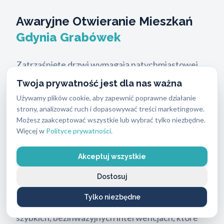
Awaryjne Otwieranie Mieszkań
Gdynia Grabówek
Zatrzaśnięte drzwi wymagają natychmiastowej
reakcji, dlatego nasz technik dociera na miejsce w
Twoja prywatność jest dla nas ważna
ciągu
15 do 30 minut
. Jako
ABC Zabezpieczeń
Używamy plików cookie, aby zapewnić poprawne działanie
realizujemy profesjonalne
awaryjne otwieranie
strony, analizować ruch i dopasowywać treści marketingowe.
Możesz zaakceptować wszystkie lub wybrać tylko niezbędne.
mieszkań Gdynia Grabówek
przez całą dobę,
Więcej w
Polityce prywatności
.
siedem dni w tygodniu. Wiemy, że utrata dostępu
do własnego domu to ogromny stres, zwłaszcza
Akceptuj wszystkie
w godzinach nocnych lub podczas niesprzyjającej
Dostosuj
pogody.
Tylko niezbędne
Nasze pogotowie zamkowe specjalizuje się w
szybkich, bezinwazyjnych interwencjach, które