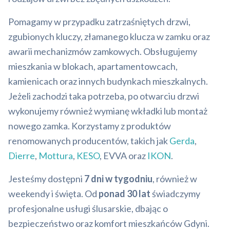
Pomagamy w przypadku zatrzaśniętych drzwi,
zgubionych kluczy, złamanego klucza w zamku oraz
awarii mechanizmów zamkowych. Obsługujemy
mieszkania w blokach, apartamentowcach,
kamienicach oraz innych budynkach mieszkalnych.
Jeżeli zachodzi taka potrzeba, po otwarciu drzwi
wykonujemy również wymianę wkładki lub montaż
nowego zamka. Korzystamy z produktów
renomowanych producentów, takich jak
Gerda
,
Dierre
,
Mottura
,
KESO
, EVVA oraz
IKON
.
Jesteśmy dostępni
7 dni w tygodniu
, również w
weekendy i święta. Od
ponad 30 lat
świadczymy
profesjonalne usługi ślusarskie, dbając o
bezpieczeństwo oraz komfort mieszkańców Gdyni.