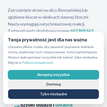
Zatrzaśnięte drzwi na ulicy Bosmańskiej lub
zgubione klucze w okolicach dawnej Stoczni
Nauta wymagają natychmiastowej reakcji.
Zadzwoń pod całodobowy numer
662 869 662
.
Nasze
pogotowie ślusarskie
realizuje
awaryjne
Twoja prywatność jest dla nas ważna
otwieranie mieszkań Gdynia Obłuże
w czasie do
Używamy plików cookie, aby zapewnić poprawne działanie
30 minut od zgłoszenia. Jako licencjonowani
strony, analizować ruch i dopasowywać treści marketingowe.
Możesz zaakceptować wszystkie lub wybrać tylko niezbędne.
technicy
ABC Zabezpieczeń
stosujemy metody
Więcej w
Polityce prywatności
.
bezinwazyjne. Chronimy Twoje drzwi i zamek
przed zniszczeniem. Pracujemy z nowoczesnymi
Akceptuj wszystkie
systemami antywłamaniowymi oraz starszymi
Dostosuj
mechanizmami. Posiadamy
licencję MSWiA
.
Tylko niezbędne
Szybki dojazd i
lokalna