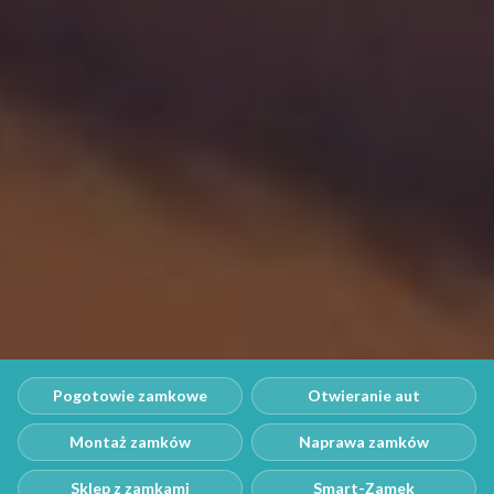
Pogotowie zamkowe
Otwieranie aut
Montaż zamków
Naprawa zamków
Sklep z zamkami
Smart-Zamek