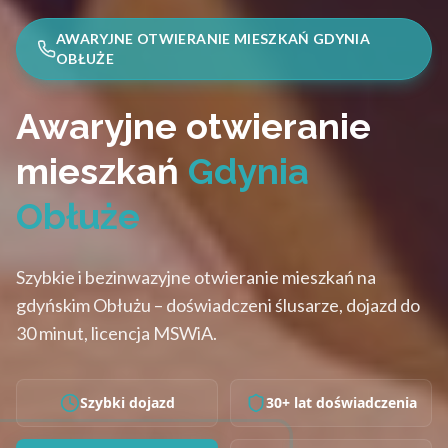
AWARYJNE OTWIERANIE MIESZKAŃ GDYNIA
OBŁUŻE
Awaryjne otwieranie
mieszkań
Gdynia
Obłuże
Szybkie i bezinwazyjne otwieranie mieszkań na
gdyńskim Obłużu – doświadczeni ślusarze, dojazd do
30 minut, licencja MSWiA.
Szybki dojazd
30+ lat doświadczenia