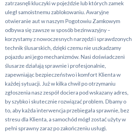
zatrzasnęli kluczyki w pojeździe lub których zamek
uległ samoistnemu zablokowaniu. Awaryjne
otwieranie aut w naszym Pogotowiu Zamkowym
odbywa się zawsze w sposób bezinwazyjny –
korzystamy z nowoczesnych narzędzi i sprawdzonych
technik ślusarskich, dzięki czemu nie uszkadzamy
pojazdu ani jego mechanizmów. Nasi doświadczeni
ślusarze działają sprawnie i profesjonalnie,
zapewniając bezpieczeństwo i komfort Klienta w
każdej sytuacji. Już w kilka chwil po otrzymaniu
zgłoszenia nasz zespół dociera pod wskazany adres,
by szybko i skutecznie rozwiązać problem. Dbamy o
to, aby każda interwencja przebiegała sprawnie, bez
stresu dla Klienta, a samochód mógł zostać użyty w
pełni sprawny zaraz po zakończeniu usługi.