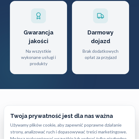
Gwarancja
Darmowy
jakości
dojazd
Na wszystkie
Brak dodatkowych
wykonane usługi i
opłat za przyjazd
produkty
Twoja prywatność jest dla nas ważna
CENNIK USŁUG
Używamy plików cookie, aby zapewnić poprawne działanie
Ile zapłacisz
za naszą pomoc?
strony, analizować ruch i dopasowywać treści marketingowe.
Możesz zaakceptować wszystkie lub wybrać tylko niezbędne.