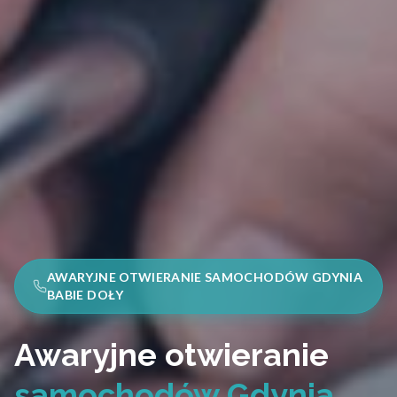
AWARYJNE OTWIERANIE SAMOCHODÓW GDYNIA
BABIE DOŁY
Awaryjne otwieranie
samochodów Gdynia