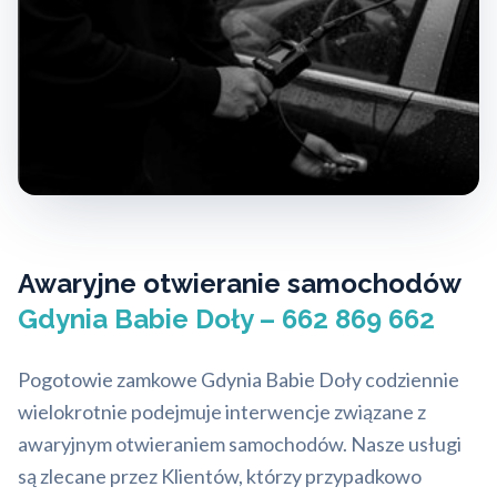
Awaryjne otwieranie samochodów
Gdynia Babie Doły – 662 869 662
Pogotowie zamkowe Gdynia Babie Doły codziennie
wielokrotnie podejmuje interwencje związane z
awaryjnym otwieraniem samochodów. Nasze usługi
są zlecane przez Klientów, którzy przypadkowo