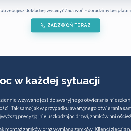
otrzebujesz dokładnej wyceny? Zadzwoń – doradzimy bezpłatni
ZADZWOŃ TERAZ
c w każdej sytuacji
iennie wzywane jest do awaryjnego otwierania mieszkań,
ści. Tak samo jak w przypadku awaryjnego otwierania sam
jwyższą precyzją, nie uszkadzając drzwi, zamków ani oścież
 jak montaż zamków oraz wymiana zamków. Klienci zlecają