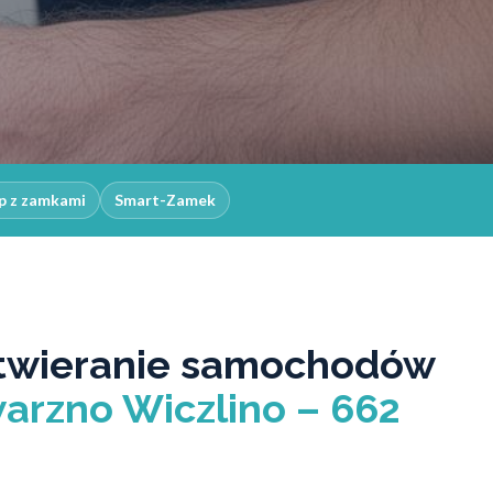
p z zamkami
Smart-Zamek
twieranie samochodów
arzno Wiczlino – 662