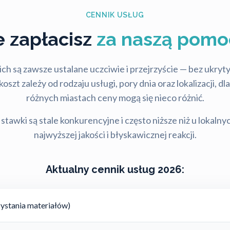
CENNIK USŁUG
le zapłacisz
za naszą pomo
ch są zawsze ustalane uczciwie i przejrzyście — bez ukry
szt zależy od rodzaju usługi, pory dnia oraz lokalizacji, d
różnych miastach ceny mogą się nieco różnić.
stawki są stale konkurencyjne i często niższe niż u lokalny
najwyższej jakości i błyskawicznej reakcji.
Aktualny cennik usług 2026:
ystania materiałów)