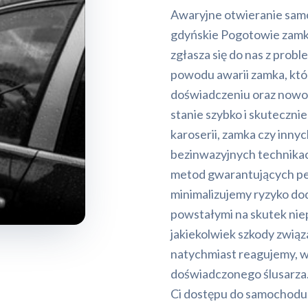
Awaryjne otwieranie sam
gdyńskie Pogotowie zamko
zgłasza się do nas z prob
powodu awarii zamka, któr
doświadczeniu oraz nowo
stanie szybko i skuteczni
karoserii, zamka czy inny
bezinwazyjnych technikac
metod gwarantujących pe
minimalizujemy ryzyko d
powstałymi na skutek nie
jakiekolwiek szkody związa
natychmiast reagujemy, w
doświadczonego ślusarza.
Ci dostępu do samochodu,