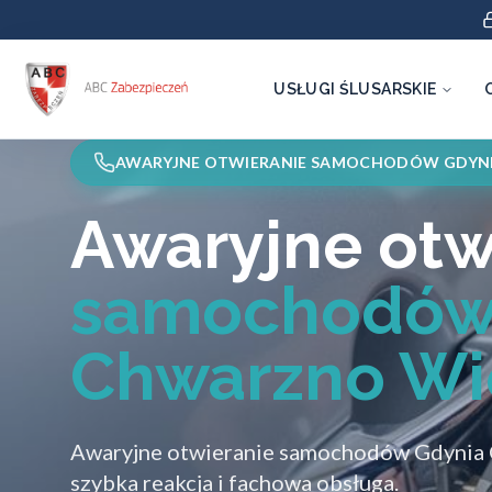
USŁUGI ŚLUSARSKIE
AWARYJNE OTWIERANIE SAMOCHODÓW GDYN
Awaryjne otw
samochodów
Chwarzno Wi
Awaryjne otwieranie samochodów Gdynia 
szybka reakcja i fachowa obsługa.