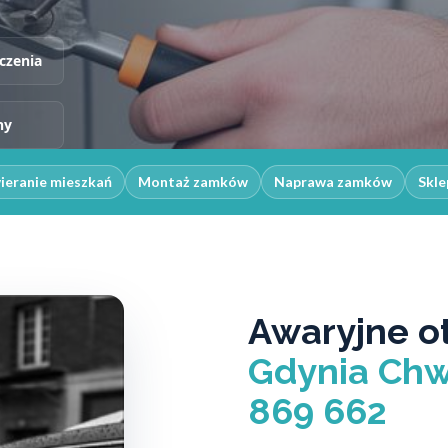
czenia
ny
ieranie mieszkań
Montaż zamków
Naprawa zamków
Skle
Awaryjne o
Gdynia Chw
869 662