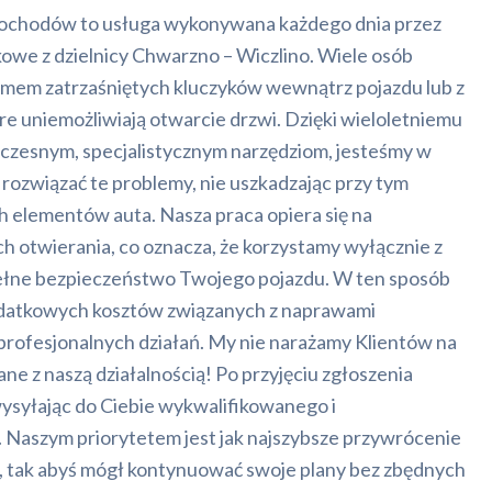
ochodów to usługa wykonywana każdego dnia przez
we z dzielnicy Chwarzno – Wiczlino. Wiele osób
lemem zatrzaśniętych kluczyków wewnątrz pojazdu lub z
e uniemożliwiają otwarcie drzwi. Dzięki wieloletniemu
czesnym, specjalistycznym narzędziom, jesteśmy w
e rozwiązać te problemy, nie uszkadzając przy tym
ch elementów auta. Nasza praca opiera się na
h otwierania, co oznacza, że korzystamy wyłącznie z
łne bezpieczeństwo Twojego pojazdu. W ten sposób
odatkowych kosztów związanych z naprawami
profesjonalnych działań. My nie narażamy Klientów na
ne z naszą działalnością! Po przyjęciu zgłoszenia
ysyłając do Ciebie wykwalifikowanego i
 Naszym priorytetem jest jak najszybsze przywrócenie
 tak abyś mógł kontynuować swoje plany bez zbędnych