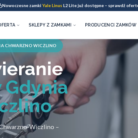
Nowoczesne zamki
Yale Linus
L2 Lite już dostępne – sprawdź ofert
OFERTA
SKLEPY Z ZAMKAMI
PRODUCENCI ZAMKÓW
IA CHWARZNO WICZLINO
ieranie
 Gdynia
czlino
Chwarzno-Wiczlino –