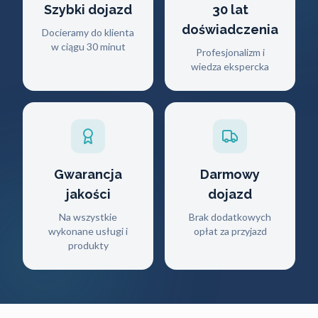
Szybki dojazd
30 lat
doświadczenia
Docieramy do klienta
w ciągu 30 minut
Profesjonalizm i
wiedza ekspercka
Gwarancja
Darmowy
jakości
dojazd
Na wszystkie
Brak dodatkowych
wykonane usługi i
opłat za przyjazd
produkty