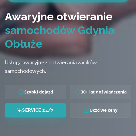
Awaryjne otwieranie
samochodów Gdynia
Obłuże
Usługa awaryjnego otwierania zamków
samochodowych.
Szybki dojazd
30+ lat doświadczenia
Uczciwe ceny
SERVICE 24/7