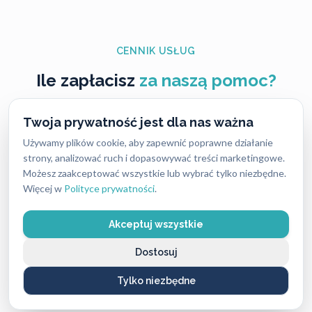
CENNIK USŁUG
Ile zapłacisz
za naszą pomoc?
Ceny naszych usług ślusarskich są zawsze ustalane
Twoja prywatność jest dla nas ważna
uczciwie i przejrzyście — bez ukrytych kosztów i
Używamy plików cookie, aby zapewnić poprawne działanie
nieprzyjemnych niespodzianek. Dokładny koszt
strony, analizować ruch i dopasowywać treści marketingowe.
Możesz zaakceptować wszystkie lub wybrać tylko niezbędne.
zależy od rodzaju usługi, pory dnia oraz lokalizacji,
Więcej w
Polityce prywatności
.
dlatego warto pamiętać, że w różnych miastach ceny
mogą się nieco różnić.
Akceptuj wszystkie
Mimo tych różnic nasze stawki są stale konkurencyjne
Dostosuj
i często niższe niż u lokalnych firm, przy zachowaniu
Tylko niezbędne
najwyższej jakości i błyskawicznej reakcji.