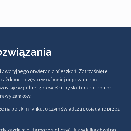
ozwiązania
i awaryjnego otwierania mieszkań. Zatrzaśnięte
ię każdemu – często w najmniej odpowiednim
pozostaje w pełnej gotowości, by skutecznie pomóc.
prawy zamków.
 na polskim rynku, o czym świadczą posiadane przez
y każda minuta może się liczyć. Już w kilka chwil po