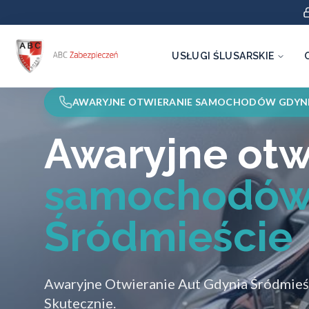
USŁUGI ŚLUSARSKIE
AWARYJNE OTWIERANIE SAMOCHODÓW GDYNI
Awaryjne otw
samochodów
Śródmieście
Awaryjne Otwieranie Aut Gdynia Śródmieśc
Skutecznie.