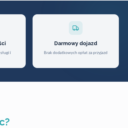
ści
Darmowy dojazd
ługi i
Brak dodatkowych opłat za przyjazd
c?