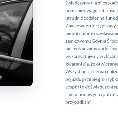
świadczymy dla mieszkańc
przez nieuwagę zatrzaśni
utrudnić codzienne funkc
Zamkowego jest gotowy, by
niepotrzebne oczekiwanie
zamkowemu Gdynia Śródmie
nie uszkadzamy ani karose
wykorzystujemy wyłącznie
gwarantują, że otwierani
Wszystkie zlecenia realiz
pojazdu przebiegło szybko
zespół to doświadczeni sp
samochodowych i potrafią
przypadkami.