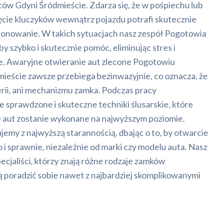
ów Gdyni Śródmieście. Zdarza się, że w pośpiechu lub
ęcie kluczyków wewnątrz pojazdu potrafi skutecznie
jonowanie. W takich sytuacjach nasz zespół Pogotowia
 szybko i skutecznie pomóc, eliminując stres i
. Awaryjne otwieranie aut zlecone Pogotowiu
ście zawsze przebiega bezinwazyjnie, co oznacza, że
rii, ani mechanizmu zamka. Podczas pracy
 sprawdzone i skuteczne techniki ślusarskie, które
e aut zostanie wykonane na najwyższym poziomie.
ujemy z najwyższą starannością, dbając o to, by otwarcie
 i sprawnie, niezależnie od marki czy modelu auta. Nasz
ecjaliści, którzy znają różne rodzaje zamków
 poradzić sobie nawet z najbardziej skomplikowanymi