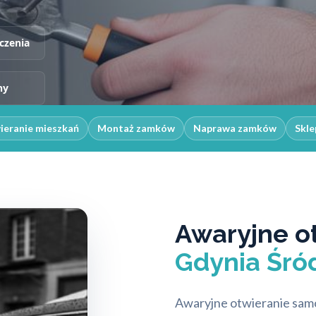
czenia
ny
ieranie mieszkań
Montaż zamków
Naprawa zamków
Skle
Awaryjne o
Gdynia Śró
Awaryjne otwieranie samo