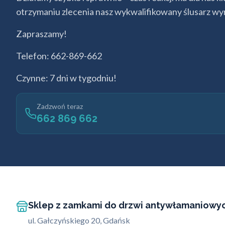
otrzymaniu zlecenia nasz wykwalifikowany ślusarz wyr
Zapraszamy!
Telefon: 662-869-662
Czynne: 7 dni w tygodniu!
Zadzwoń teraz
662 869 662
Sklep z zamkami do drzwi antywłamaniowy
ul. Gałczyńskiego 20, Gdańsk