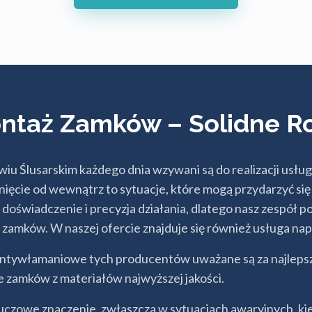
ntaż Zamków – Solidne R
u Ślusarskim każdego dnia wzywani są do realizacji usług
śnięcie od wewnątrz to sytuacje, które mogą przydarzyć s
, doświadczenie i precyzja działania, dlatego nasz zespół 
amków. W naszej ofercie znajduje się również usługa na
ntywłamaniowe tych producentów uważane są za najlepsze
e zamków z materiałów najwyższej jakości.
luczowe znaczenie, zwłaszcza w sytuacjach awaryjnych, kied