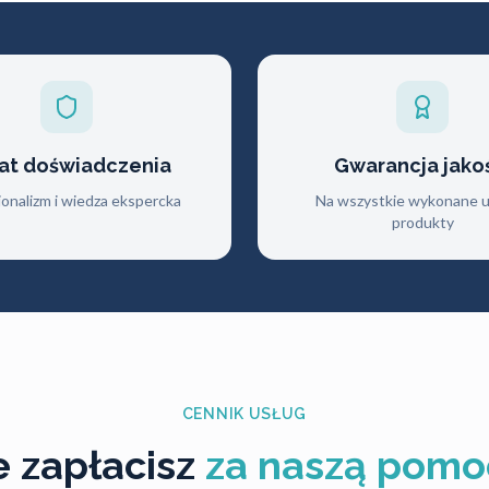
lat doświadczenia
Gwarancja jako
jonalizm i wiedza ekspercka
Na wszystkie wykonane us
produkty
CENNIK USŁUG
le zapłacisz
za naszą pomo