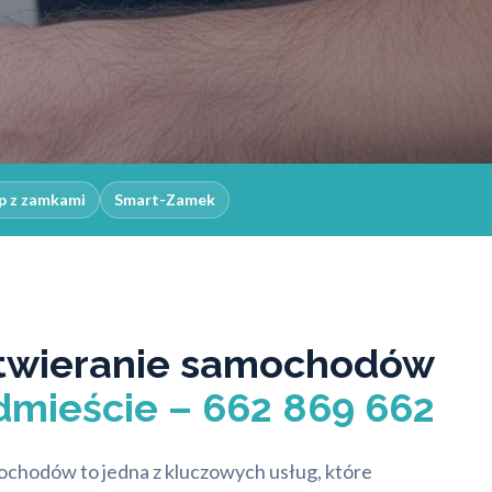
p z zamkami
Smart-Zamek
twieranie samochodów
dmieście – 662 869 662
chodów to jedna z kluczowych usług, które