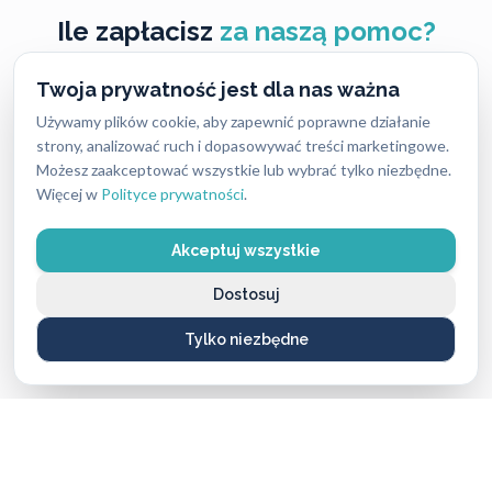
Ile zapłacisz
za naszą pomoc?
Twoja prywatność jest dla nas ważna
Ceny naszych usług ślusarskich są zawsze ustalane
uczciwie i przejrzyście — bez ukrytych kosztów i
Używamy plików cookie, aby zapewnić poprawne działanie
strony, analizować ruch i dopasowywać treści marketingowe.
nieprzyjemnych niespodzianek. Dokładny koszt
Możesz zaakceptować wszystkie lub wybrać tylko niezbędne.
zależy od rodzaju usługi, pory dnia oraz lokalizacji,
Więcej w
Polityce prywatności
.
dlatego warto pamiętać, że w różnych miastach ceny
mogą się nieco różnić.
Akceptuj wszystkie
Mimo tych różnic nasze stawki są stale konkurencyjne
Dostosuj
i często niższe niż u lokalnych firm, przy zachowaniu
Tylko niezbędne
najwyższej jakości i błyskawicznej reakcji.
Aktualny cennik usług 2026: