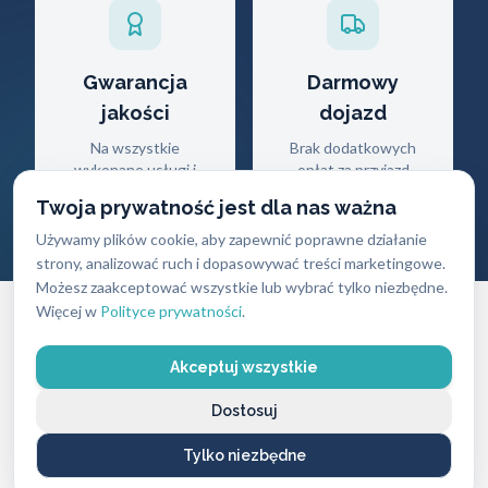
Gwarancja
Darmowy
jakości
dojazd
Na wszystkie
Brak dodatkowych
wykonane usługi i
opłat za przyjazd
produkty
Twoja prywatność jest dla nas ważna
Używamy plików cookie, aby zapewnić poprawne działanie
strony, analizować ruch i dopasowywać treści marketingowe.
Możesz zaakceptować wszystkie lub wybrać tylko niezbędne.
Więcej w
Polityce prywatności
.
Akceptuj wszystkie
CENNIK USŁUG
Dostosuj
Ile zapłacisz
za naszą pomoc?
Tylko niezbędne
Ceny naszych usług ślusarskich są zawsze ustalane