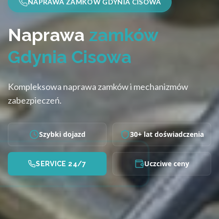
NAPRAWA ZAMKÓW GDYNIA CISOWA
Naprawa
zamków
Gdynia Cisowa
Kompleksowa naprawa zamków i mechanizmów
zabezpieczeń.
Szybki dojazd
30+ lat doświadczenia
Uczciwe ceny
SERVICE 24/7