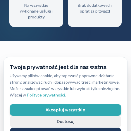
Na wszystkie
Brak dodatkowych
wykonane usługi i
opłat za przyjazd
produkty
Twoja prywatność jest dla nas ważna
CENNIK USŁUG
Używamy plików cookie, aby zapewnić poprawne działanie
Ile zapłacisz
za naszą pomoc?
strony, analizować ruch i dopasowywać treści marketingowe.
Możesz zaakceptować wszystkie lub wybrać tylko niezbędne.
Więcej w
Polityce prywatności
.
Ceny naszych usług ślusarskich są zawsze ustalane
uczciwie i przejrzyście — bez ukrytych kosztów i
Akceptuj wszystkie
nieprzyjemnych niespodzianek. Dokładny koszt
zależy od rodzaju usługi, pory dnia oraz lokalizacji,
Dostosuj
dlatego warto pamiętać, że w różnych miastach ceny