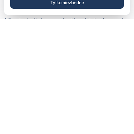
Tylko niezbędne
mogą się nieco różnić.
Mimo tych różnic nasze stawki są stale konkurencyjne
i często niższe niż u lokalnych firm, przy zachowaniu
najwyższej jakości i błyskawicznej reakcji.
Aktualny cennik usług 2026:
Usługa ślusarska (bez wykorzystania materiałów)
od 250 PLN do 400 PLN
Wkładki średniej klasy bezpieczeństwa
od 160 PLN do 420 PLN
Wkładki najwyższej klasy bezpieczeństwa
od 500 PLN do 1100 PLN