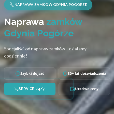
NAPRAWA ZAMKÓW GDYNIA POGÓRZE
Naprawa
zamków
Gdynia Pogórze
Specjaliści od naprawy zamków – działamy
codziennie!
Szybki dojazd
30+ lat doświadczenia
Uczciwe ceny
SERVICE 24/7