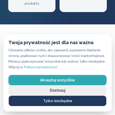
produkty
Twoja prywatność jest dla nas ważna
CENNIK USŁUG
Używamy plików cookie, aby zapewnić poprawne działanie
strony, analizować ruch i dopasowywać treści marketingowe.
Ile zapłacisz
za naszą pomoc?
Możesz zaakceptować wszystkie lub wybrać tylko niezbędne.
Więcej w
Polityce prywatności
.
Ceny naszych usług ślusarskich są zawsze ustalane
uczciwie i przejrzyście — bez ukrytych kosztów i
Akceptuj wszystkie
nieprzyjemnych niespodzianek. Dokładny koszt
Dostosuj
zależy od rodzaju usługi, pory dnia oraz lokalizacji,
Tylko niezbędne
dlatego warto pamiętać, że w różnych miastach ceny
mogą się nieco różnić.