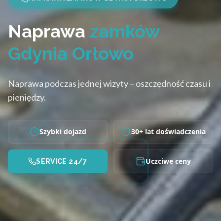
Naprawa
zamków
Gdynia Orłowo
Naprawa podczas jednej wizyty – oszczędność czasu i
pieniędzy.
Szybki dojazd
30+ lat doświadczenia
Uczciwe ceny
SERVICE 24/7