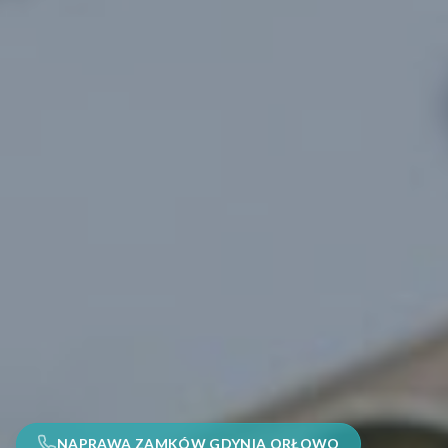
NAPRAWA ZAMKÓW GDYNIA ORŁOWO