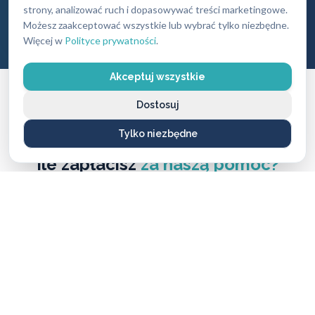
strony, analizować ruch i dopasowywać treści marketingowe.
produkty
Możesz zaakceptować wszystkie lub wybrać tylko niezbędne.
Więcej w
Polityce prywatności
.
Akceptuj wszystkie
Dostosuj
Tylko niezbędne
CENNIK USŁUG
Ile zapłacisz
za naszą pomoc?
Ceny naszych usług ślusarskich są zawsze ustalane
uczciwie i przejrzyście — bez ukrytych kosztów i
nieprzyjemnych niespodzianek. Dokładny koszt
zależy od rodzaju usługi, pory dnia oraz lokalizacji,
dlatego warto pamiętać, że w różnych miastach ceny
mogą się nieco różnić.