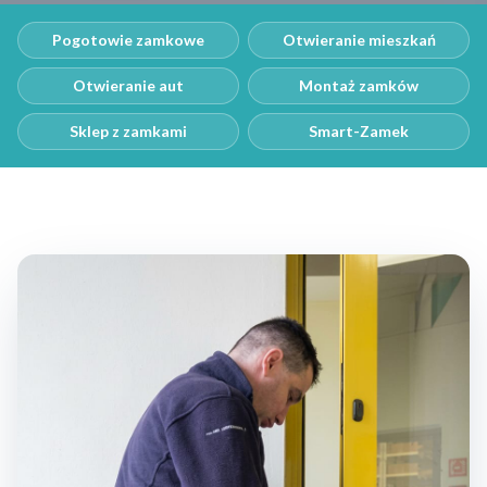
Pogotowie zamkowe
Otwieranie mieszkań
Otwieranie aut
Montaż zamków
Sklep z zamkami
Smart-Zamek