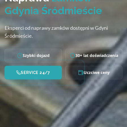
Gdynia Śródmieście
Eksperci od naprawy zamków dostępni w Gdyni
Śródmieście.
Szybki dojazd
30+ lat doświadczenia
Uczciwe ceny
SERVICE 24/7