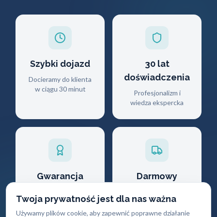
Szybki dojazd
30 lat
doświadczenia
Docieramy do klienta
w ciągu 30 minut
Profesjonalizm i
wiedza ekspercka
Gwarancja
Darmowy
jakości
dojazd
Twoja prywatność jest dla nas ważna
Na wszystkie
Brak dodatkowych
Używamy plików cookie, aby zapewnić poprawne działanie
wykonane usługi i
opłat za przyjazd